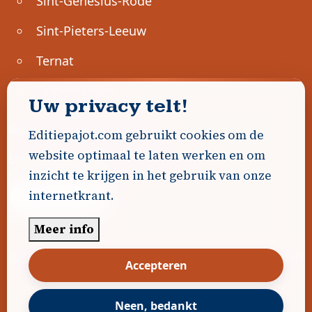
Sint-Genesius-Rode
Sint-Pieters-Leeuw
Ternat
Ondernemen
Uw privacy telt!
Geen advertenties gevonden.
Editiepajot.com gebruikt cookies om de
website optimaal te laten werken en om
Uw advertentie hier? Contacteer ons!
inzicht te krijgen in het gebruik van onze
internetkrant.
Word Partner!
Meer info
© 2026
Editiepajot.com
|
Algemene voorwaarden
Accepteren
|
Disclaimer
|
Privacybeleid
|
Cookiebeleid
|
Gerealiseerd door
DavidHosse.net
Neen, bedankt