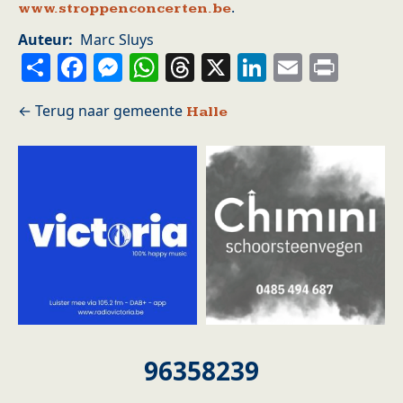
.
www.stroppenconcerten.be
Auteur
Marc Sluys
Share
Facebook
Messenger
WhatsApp
Threads
X
LinkedIn
Email
Prin
Halle
96358239