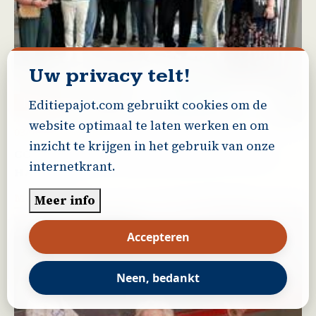
Uw privacy telt!
Halle
Editiepajot.com gebruikt cookies om de
website optimaal te laten werken en om
03/06/2026 - 20:35
inzicht te krijgen in het gebruik van onze
CC t Vondel stelt seizoen 2026 2027 voor in
internetkrant.
HALLE
Meer lezen
Meer info
Accepteren
Neen, bedankt