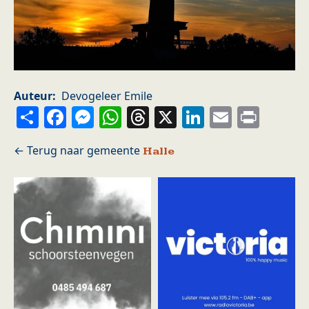
Auteur
Devogeleer Emile
Share
Facebook
Messenger
WhatsApp
Threads
X
LinkedIn
Email
Prin
Halle