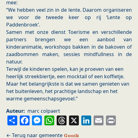
mee:
“We hebben veel zin in de lente. Daarom organiseren
we voor de tweede keer op rij ‘Lente op
Paddenbroek’.
Samen met onze dienst Toerisme en verschillende
partners brengen we een aanbod van
kinderanimatie, workshops bakken in de bakoven of
zaadbommen maken, sessies mindfullness in de
natuur.
Terwijl de kinderen spelen, kan je proeven van een
heerlijk streekbiertje, een mocktail of een koffietje.
Maar het belangrijkste is dat we samen genieten van
het buitenleven, het prachtige landschap en het
warme gemeenschapsgevoel.”
Auteur
marc colpaert
Share
Facebook
Messenger
WhatsApp
Threads
X
LinkedIn
Email
Prin
Gooik