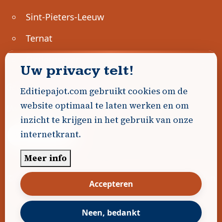
Sint-Pieters-Leeuw
Ternat
Ondernemen
Uw privacy telt!
Geen advertenties gevonden.
Editiepajot.com gebruikt cookies om de
website optimaal te laten werken en om
Uw advertentie hier? Contacteer ons!
inzicht te krijgen in het gebruik van onze
internetkrant.
Word Partner!
Meer info
© 2026
Editiepajot.com
|
Algemene voorwaarden
Accepteren
|
Disclaimer
|
Privacybeleid
|
Cookiebeleid
|
Gerealiseerd door
DavidHosse.net
Neen, bedankt