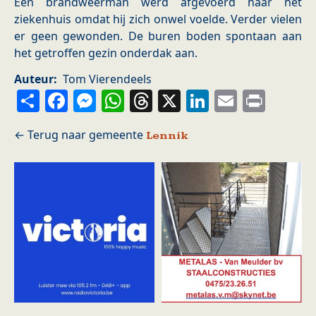
Één brandweerman werd afgevoerd naar het
ziekenhuis omdat hij zich onwel voelde. Verder vielen
er geen gewonden. De buren boden spontaan aan
het getroffen gezin onderdak aan.
Auteur
Tom Vierendeels
Share
Facebook
Messenger
WhatsApp
Threads
X
LinkedIn
Email
Prin
Lennik