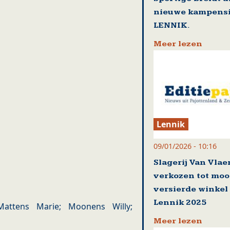
nieuwe kampensi
2
LENNIK.
Meer lezen
2
1
0
Lennik
09/01/2026 - 10:16
Slagerij Van Vla
verkozen tot moo
versierde winkel
Lennik 2025
Mattens Marie; Moonens Willy;
Meer lezen