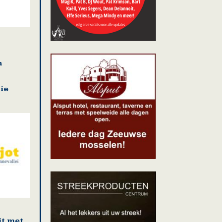
n
ie
it met