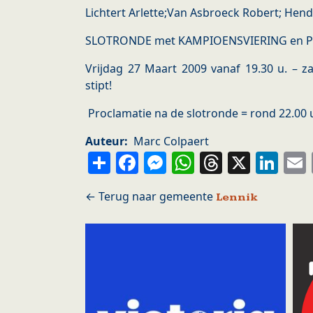
Lichtert Arlette;Van Asbroeck Robert; Hend
SLOTRONDE met KAMPIOENSVIERING en PR
Vrijdag 27 Maart 2009 vanaf 19.30 u. – za
stipt!
Proclamatie na de slotronde = rond 22.00 
Auteur
Marc Colpaert
Share
Facebook
Messenger
WhatsApp
Thread
X
Li
Lennik