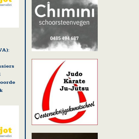
VA):
ssiers
d
voorde
k