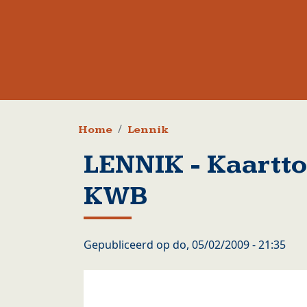
Kruimelpad
Home
Lennik
LENNIK - Kaartto
KWB
Gepubliceerd op
do, 05/02/2009 - 21:35