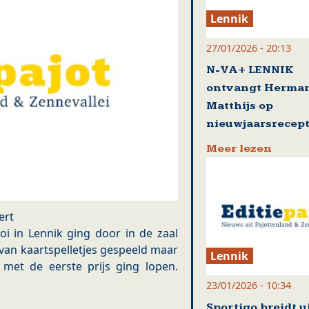
Lennik
27/01/2026 - 20:13
N-VA+ LENNIK
ontvangt Herma
Matthijs op
nieuwjaarsrecept
Meer lezen
ert
i in Lennik ging door in de zaal
 van kaartspelletjes gespeeld maar
Lennik
met de eerste prijs ging lopen.
23/01/2026 - 10:34
Sportigo breidt u