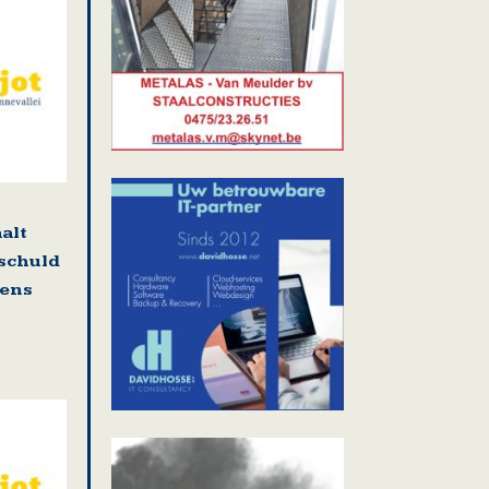
alt
 schuld
gens