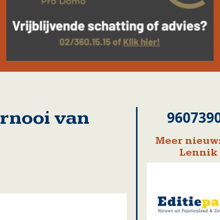
rnooi van
960739
Meer nieuws
Lennik