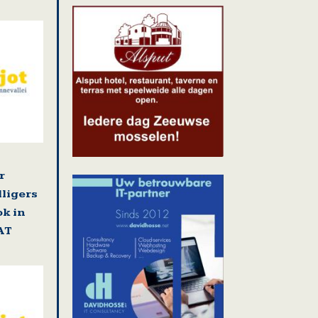
r
lligers
k in
AT