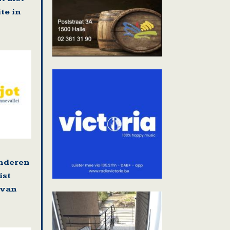
te in
enderen
ist
 van