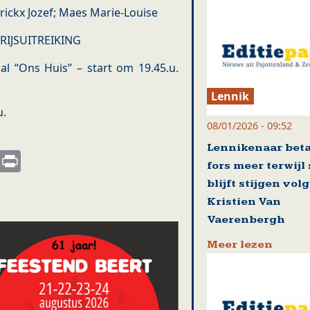
rickx Jozef; Maes Marie-Louise
IJSUITREIKING
al “Ons Huis” – start om 19.45.u.
Lennik
u.
08/01/2026 - 09:52
Lennikenaar beta
s
nkedIn
Email
Print
fors meer terwijl
blijft stijgen vol
Kristien Van
Vaerenbergh
Meer lezen