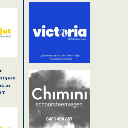
r
lligers
k in
AT