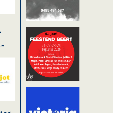
n
ie
it met