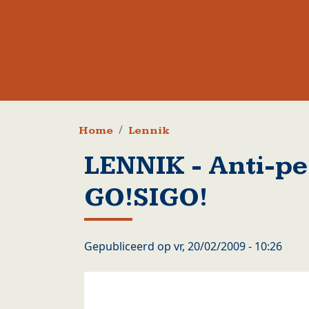
Kruimelpad
Home
Lennik
LENNIK - Anti-pe
GO!SIGO!
Gepubliceerd op
vr, 20/02/2009 - 10:26