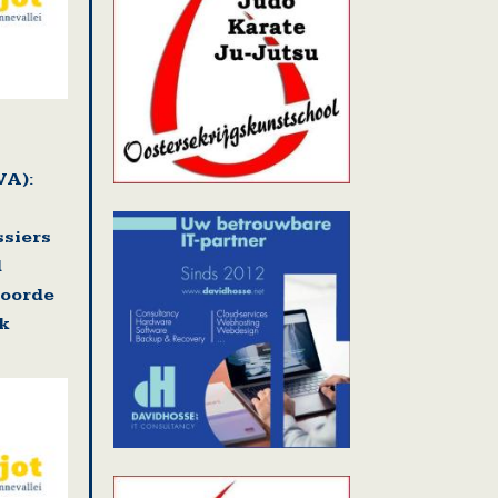
VA):
ssiers
d
voorde
k