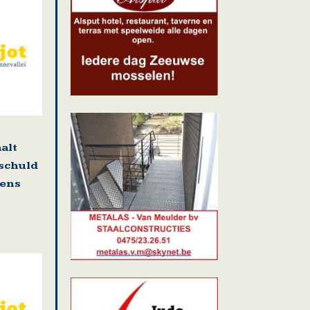
alt
 schuld
gens