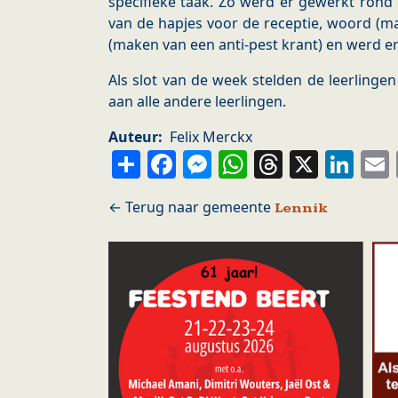
specifieke taak. Zo werd er gewerkt rond 
van de hapjes voor de receptie, woord (ma
(maken van een anti-pest krant) en werd 
Als slot van de week stelden de leerlinge
aan alle andere leerlingen.
Auteur
Felix Merckx
Share
Facebook
Messenger
WhatsApp
Thread
X
Li
Lennik