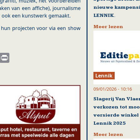
graffiti, muziek, het voorbereiden
nieuwe kampensi
ken van een affiche), journalisme
er ook een kunstwerk gemaakt.
LENNIK.
Meer lezen
n hun projecten voor via een show
s
nkedIn
Email
Print
Lennik
09/01/2026 - 10:16
Slagerij Van Vla
verkozen tot moo
versierde winkel
Lennik 2025
Meer lezen