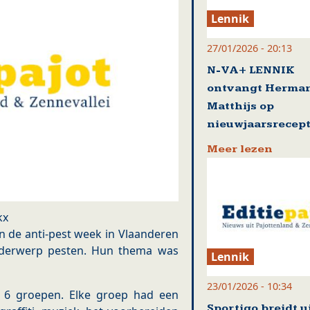
Lennik
27/01/2026 - 20:13
N-VA+ LENNIK
ontvangt Herma
Matthijs op
nieuwjaarsrecept
Meer lezen
kx
n de anti-pest week in Vlaanderen
onderwerp pesten. Hun thema was
Lennik
23/01/2026 - 10:34
 6 groepen. Elke groep had een
Sportigo breidt u