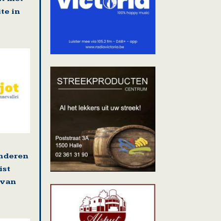
te in
enderen
ist
 van