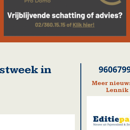
stweek in
960679
Meer nieuws
Lennik