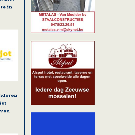
te in
enderen
ist
 van