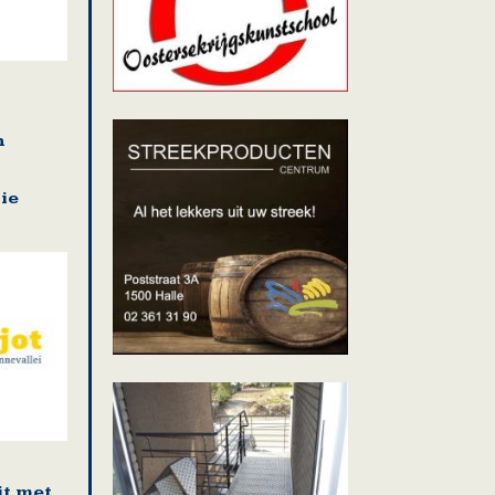
n
ie
it met