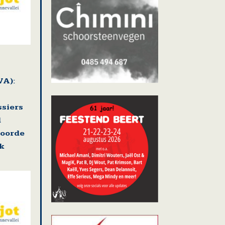
VA):
ssiers
d
voorde
k