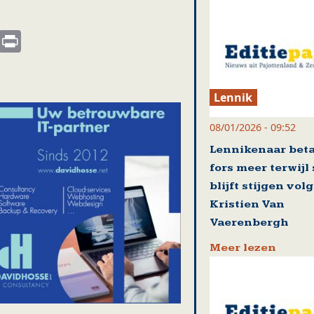
s
nkedIn
Email
Print
Lennik
08/01/2026 - 09:52
Lennikenaar beta
fors meer terwijl
blijft stijgen vol
Kristien Van
Vaerenbergh
Meer lezen