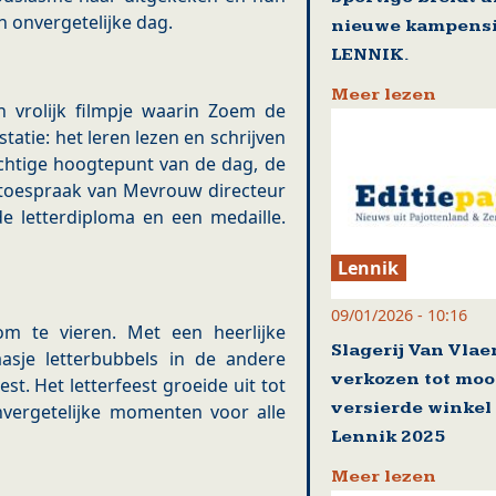
n onvergetelijke dag.
nieuwe kampensi
LENNIK.
Meer lezen
n vrolijk filmpje waarin Zoem de
tatie: het leren lezen en schrijven
echtige hoogtepunt van de dag, de
 toespraak van Mevrouw directeur
de letterdiploma en een medaille.
Lennik
09/01/2026 - 10:16
om te vieren. Met een heerlijke
Slagerij Van Vla
sje letterbubbels in de andere
verkozen tot moo
st. Het letterfeest groeide uit tot
versierde winkel
onvergetelijke momenten voor alle
Lennik 2025
Meer lezen