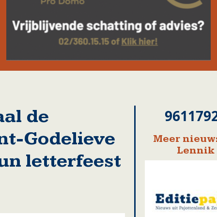
aal de
961179
int-Godelieve
Meer nieuws
Lennik
un letterfeest