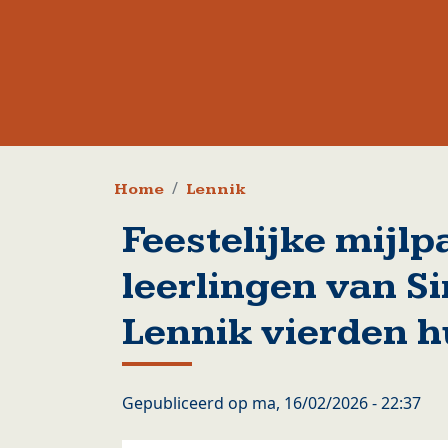
Kruimelpad
Home
Lennik
Feestelijke mijlp
leerlingen van S
Lennik vierden h
Gepubliceerd op
ma, 16/02/2026 - 22:37