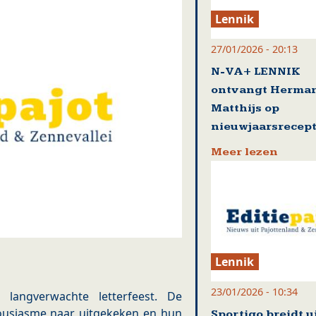
Lennik
27/01/2026 - 20:13
N-VA+ LENNIK
ontvangt Herma
Matthijs op
nieuwjaarsrecept
Meer lezen
Lennik
23/01/2026 - 10:34
 langverwachte letterfeest. De
ousiasme naar uitgekeken en hun
Sportigo breidt u