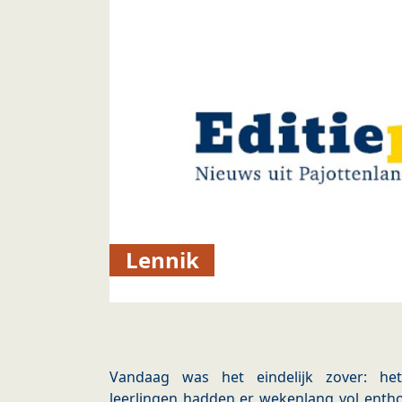
Lennik
Vandaag was het eindelijk zover: het
leerlingen hadden er wekenlang vol enth