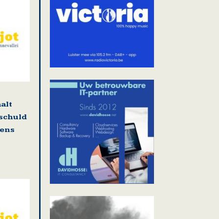
alt
 schuld
gens