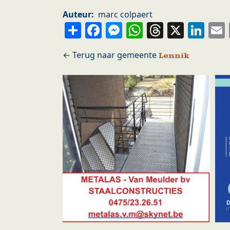
Auteur
marc colpaert
Share
Facebook
Messenger
WhatsApp
Thread
X
Li
Lennik