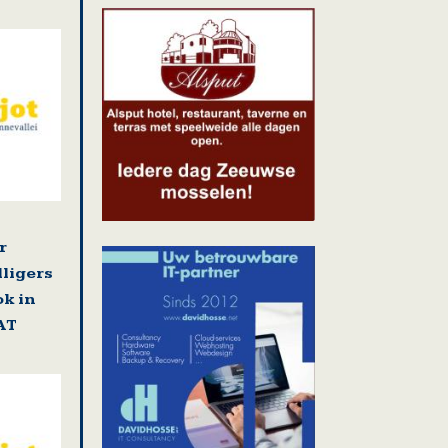
r
lligers
k in
AT