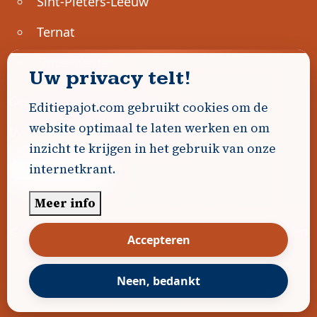
Sint-Pieters-Leeuw
Ternat
Ondernemen
Uw privacy telt!
Geen advertenties gevonden.
Editiepajot.com gebruikt cookies om de
website optimaal te laten werken en om
Uw advertentie hier? Contacteer ons!
inzicht te krijgen in het gebruik van onze
internetkrant.
Word Partner!
Meer info
© 2026
Editiepajot.com
|
Algemene voorwaarden
Accepteren
|
Disclaimer
|
Privacybeleid
|
Cookiebeleid
|
Gerealiseerd door
DavidHosse.net
Neen, bedankt