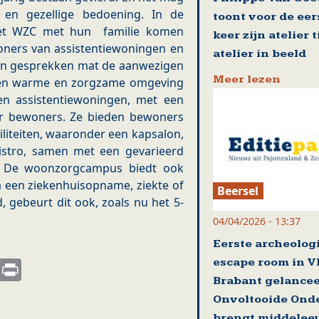
en gezellige bedoening. In de
toont voor de eer
et WZC met hun familie komen
keer zijn atelier 
oners van assistentiewoningen en
atelier in beeld
. In gesprekken mat de aanwezigen
Meer lezen
 een warme en zorgzame omgeving
n assistentiewoningen, met een
ar bewoners. Ze bieden bewoners
iliteiten, waaronder een kapsalon,
Bistro, samen met een gevarieerd
. De woonzorgcampus biedt ook
na een ziekenhuisopname, ziekte of
Beersel
, gebeurt dit ook, zoals nu het 5-
04/04/2026 - 13:37
Eerste archeolog
s
nkedIn
Email
Print
escape room in V
Brabant gelance
Onvoltooide Ond
brengt middelee