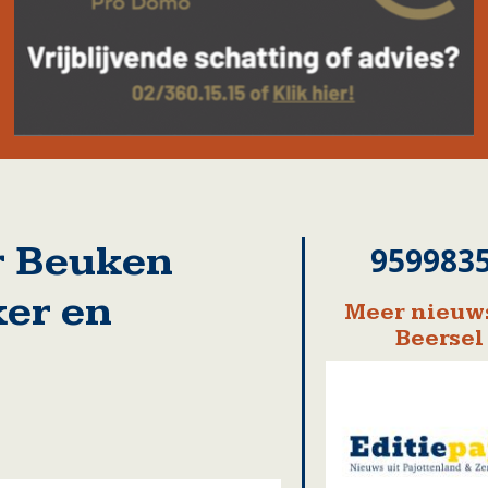
er Beuken
959983
er en
Meer nieuws
Beersel