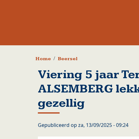
Kruimelpad
Home
Beersel
Viering 5 jaar T
ALSEMBERG lekk
gezellig
Gepubliceerd op
za, 13/09/2025 - 09:24