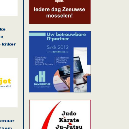
jke
de
 kijker
tenaar
ethem