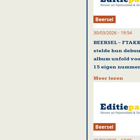
Beersel
30/03/2026 - 19:54
BEERSEL – FTAK
stelde hun debuu
album unfold voo
15 eigen numme
Meer lezen
Beersel