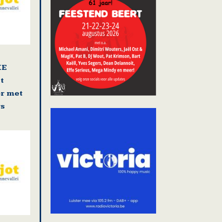
KE
t
r met
rs