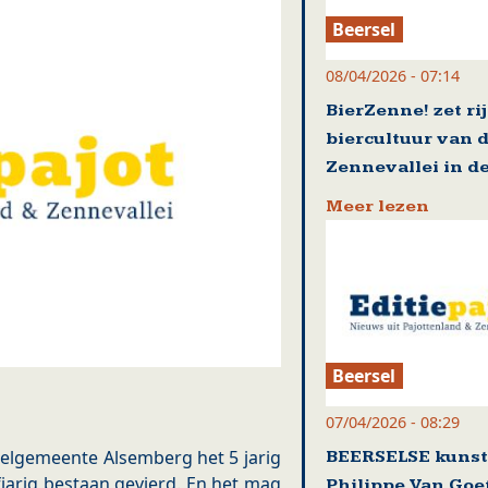
Beersel
08/04/2026 - 07:14
BierZenne! zet ri
biercultuur van 
Zennevallei in de
Meer lezen
Beersel
07/04/2026 - 08:29
eelgemeente Alsemberg het 5 jarig
BEERSELSE kuns
fjarig bestaan gevierd. En het mag
Philippe Van Go