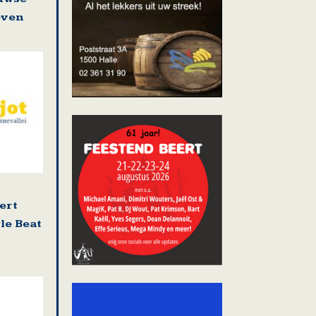
even
ert
le Beat