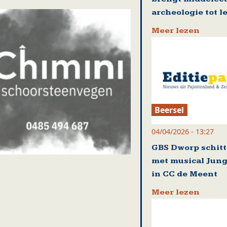
archeologie tot l
Meer lezen
Beersel
04/04/2026 - 13:27
GBS Dworp schitt
met musical Jung
in CC de Meent
Meer lezen