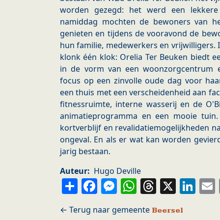
worden gezegd: het werd een lekkere 
namiddag mochten de bewoners van h
genieten en tijdens de vooravond de bew
hun familie, medewerkers en vrijwilligers
klonk één klok: Orelia Ter Beuken biedt
in de vorm van een woonzorgcentrum e
focus op een zinvolle oude dag voor ha
een thuis met een verscheidenheid aan fac
fitnessruimte, interne wasserij en de O'
animatieprogramma en een mooie tuin
kortverblijf en revalidatiemogelijkheden 
ongeval. En als er wat kan worden gevierd
jarig bestaan.
Auteur
Hugo Deville
Share
Facebook
Messenger
WhatsApp
Thread
X
Li
Beersel