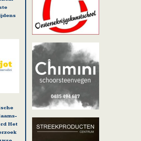
ste
tijdens
ische
laams-
erd Het
erzoek
uwse