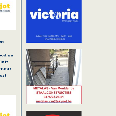
st
bod na
luit
neur:
ort