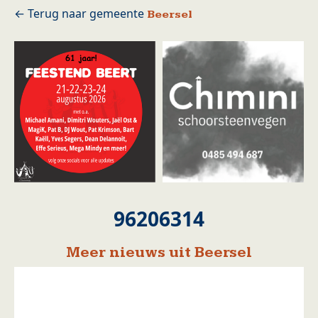
Beersel
96206314
Meer nieuws uit Beersel