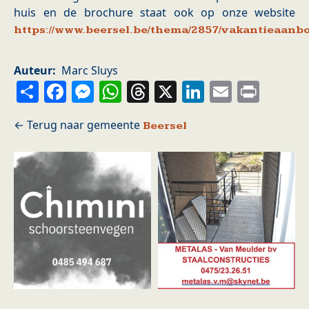
huis en de brochure staat ook op onze website
https://www.beersel.be/thema/2857/vakantieaanb
Auteur
Marc Sluys
Share
Facebook
Messenger
WhatsApp
Threads
X
LinkedIn
Email
Prin
Beersel