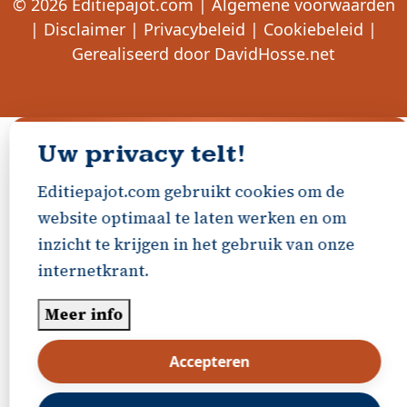
© 2026
Editiepajot.com
|
Algemene voorwaarden
|
Disclaimer
|
Privacybeleid
|
Cookiebeleid
|
Gerealiseerd door
DavidHosse.net
Uw privacy telt!
Editiepajot.com gebruikt cookies om de
website optimaal te laten werken en om
inzicht te krijgen in het gebruik van onze
internetkrant.
Meer info
Accepteren