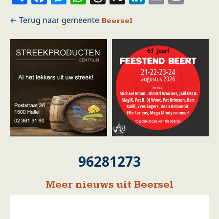
Beersel
96281273
Meer nieuws uit Beersel