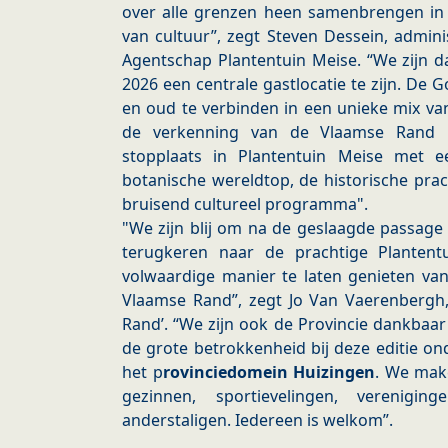
over alle grenzen heen samenbrengen in 
van cultuur”, zegt Steven Dessein, admin
Agentschap Plantentuin Meise. “We zijn 
2026 een centrale gastlocatie te zijn. De G
en oud te verbinden in een unieke mix van
de verkenning van de Vlaamse Rand 
stopplaats in Plantentuin Meise met e
botanische wereldtop, de historische pra
bruisend cultureel programma".
"We zijn blij om na de geslaagde passage
terugkeren naar de prachtige Planten
volwaardige manier te laten genieten van
Vlaamse Rand”, zegt Jo Van Vaerenbergh,
Rand’. “We zijn ook de Provincie dankbaa
de grote betrokkenheid bij deze editie o
het p
rovinciedomein Huizingen
. We mak
gezinnen, sportievelingen, verenigin
anderstaligen. Iedereen is welkom”.