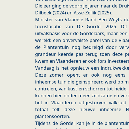
Die eer ging de voorbije jaren naar de Dr
Dilbeek (2024) en Asse-Zellik (2025).
Minister van Vlaamse Rand Ben Weyts dui
focuslocatie van De Gordel 2026. Di
uitvalsbasis voor de Gordelaars, maar een
wereld: een onvervalste parel van de Vl
de Plantentuin nog bedreigd door verw
grandeur keerde pas terug toen deze p
kwam en Vlaanderen er ook fors investeer
Vandaag is het opnieuw een indrukwekken
Deze zomer opent er ook nog eens de
inheemse tuin die geïnspireerd werd op m
contreien, van kust en schorren tot heide
kunnen hier onder meer zeldzame en ver
het in Vlaanderen uitgestorven valkruid 
totaal telt deze nieuwe inheemse F
plantensoorten.
Tijdens de Gordel kan je in de plantentuin 