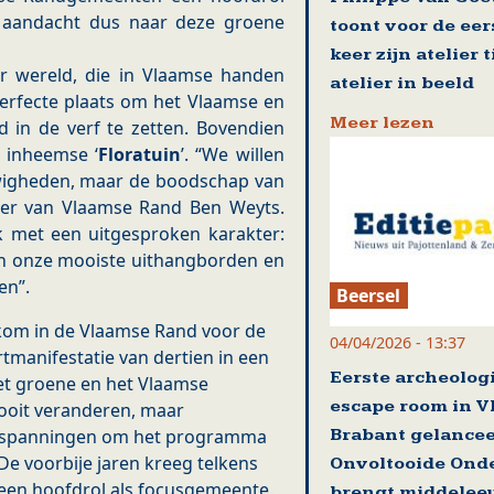
e aandacht dus naar deze groene
toont voor de eer
keer zijn atelier 
er wereld, die in Vlaamse handen
atelier in beeld
perfecte plaats om het Vlaamse en
Meer lezen
 in de verf te zetten. Bovendien
 inheemse ‘
Floratuin
’. “We willen
uwigheden, maar de boodschap van
ister van Vlaamse Rand Ben Weyts.
k met een uitgesproken karakter:
an onze mooiste uithangborden en
en”.
Beersel
lkom in de Vlaamse Rand voor de
04/04/2026 - 13:37
rtmanifestatie van dertien in een
Eerste archeolog
het groene en het Vlaamse
escape room in V
nooit veranderen, maar
Brabant gelance
ar inspanningen om het programma
e voorbije jaren kreeg telkens
Onvoltooide Ond
een hoofdrol als focusgemeente.
brengt middelee