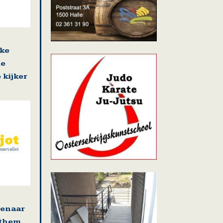
jke
de
 kijker
tenaar
ethem