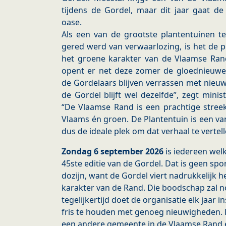
tijdens de Gordel, maar dit jaar gaat d
oase.
Als een van de grootste plantentuinen t
gered werd van verwaarlozing, is het de 
het groene karakter van de Vlaamse Rand
opent er net deze zomer de gloednieuwe
de Gordelaars blijven verrassen met nie
de Gordel blijft wel dezelfde”, zegt min
“De Vlaamse Rand is een prachtige stree
Vlaams én groen. De Plantentuin is een v
dus de ideale plek om dat verhaal te vertell
Zondag 6 september 2026
is iedereen we
45ste editie van de Gordel. Dat is geen spo
dozijn, want de Gordel viert nadrukkelijk 
karakter van de Rand. Die boodschap zal 
tegelijkertijd doet de organisatie elk ja
fris te houden met genoeg nieuwigheden. D
een andere gemeente in de Vlaamse Rand 