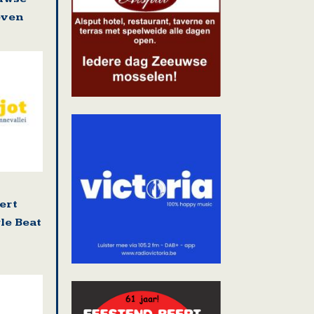
even
ert
le Beat