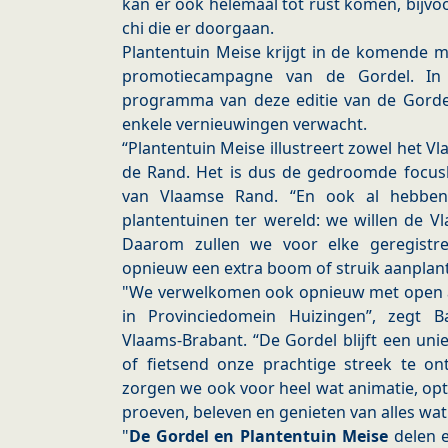
kan er ook helemaal tot rust komen, bijvo
chi die er doorgaan.
Plantentuin Meise krijgt in de komende 
promotiecampagne van de Gordel. In
programma van deze editie van de Gord
enkele vernieuwingen verwacht.
“Plantentuin Meise illustreert zowel het V
de Rand. Het is dus de gedroomde focuslo
van Vlaamse Rand. “En ook al hebbe
plantentuinen ter wereld: we willen de 
Daarom zullen we voor elke geregistr
opnieuw een extra boom of struik aanplan
"We verwelkomen ook opnieuw met open 
in Provinciedomein Huizingen”, zegt 
Vlaams-Brabant. “De Gordel blijft een un
of fietsend onze prachtige streek te o
zorgen we ook voor heel wat animatie, opt
proeven, beleven en genieten van alles wat
"
De Gordel en Plantentuin Meise
delen 