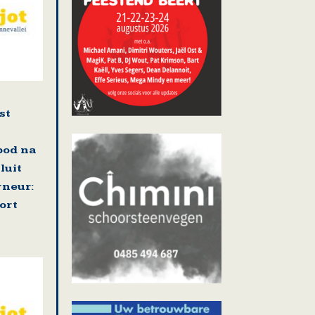
st
bod na
luit
neur:
ort