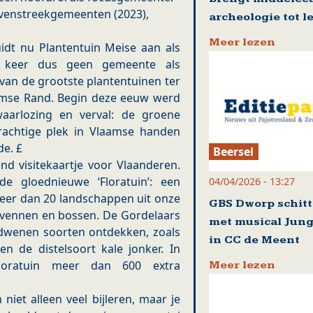
uivenstreekgemeenten (2023),
archeologie tot l
Meer lezen
dt nu Plantentuin Meise aan als
t keer dus geen gemeente als
 van de grootste plantentuinen ter
aamse Rand. Begin deze eeuw werd
aarlozing en verval: de groene
rachtige plek in Vlaamse handen
de. £
Beersel
d visitekaartje voor Vlaanderen.
 gloednieuwe ‘Floratuin’: een
04/04/2026 - 13:27
eer dan 20 landschappen uit onze
GBS Dworp schitt
, vennen en bossen. De Gordelaars
met musical Jung
dwenen soorten ontdekken, zoals
in CC de Meent
en de distelsoort kale jonker. In
loratuin meer dan 600 extra
Meer lezen
niet alleen veel bijleren, maar je