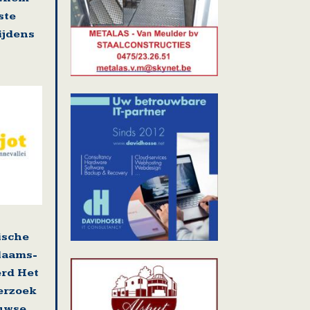
ste
tijdens
ische
laams-
erd Het
erzoek
uwse