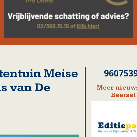
tentuin Meise
960753
is van De
Meer nieuws
Beersel