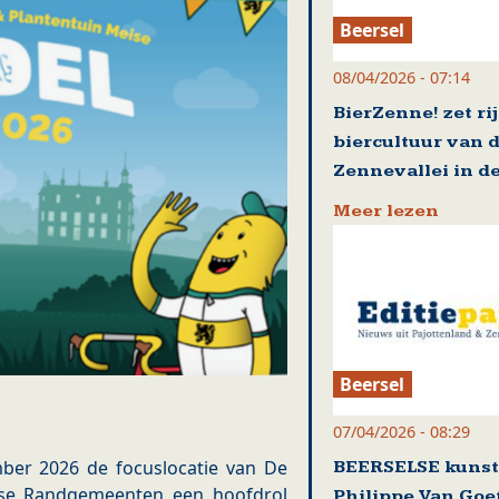
Beersel
08/04/2026 - 07:14
BierZenne! zet ri
biercultuur van 
Zennevallei in de
Meer lezen
Beersel
07/04/2026 - 08:29
ber 2026 de focuslocatie van De
BEERSELSE kuns
amse Randgemeenten een hoofdrol
Philippe Van Go