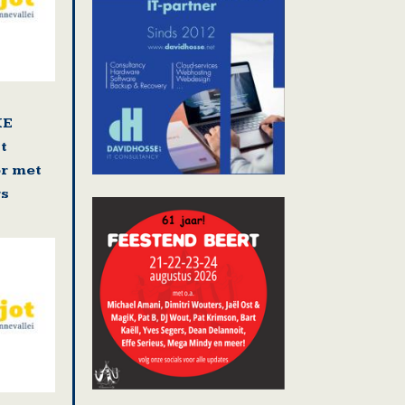
KE
t
r met
rs