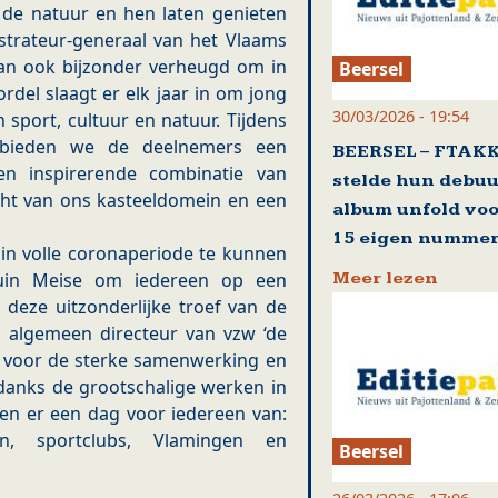
de natuur en hen laten genieten
istrateur-generaal van het Vlaams
dan ook bijzonder verheugd om in
Beersel
ordel slaagt er elk jaar in om jong
30/03/2026 - 19:54
 sport, cultuur en natuur. Tijdens
bieden we de deelnemers een
BEERSEL – FTAK
en inspirerende combinatie van
stelde hun debuu
cht van ons kasteeldomein en een
album unfold voo
15 eigen numme
 in volle coronaperiode te kunnen
Meer lezen
tuin Meise om iedereen op een
 deze uitzonderlijke troef van de
 algemeen directeur van vzw ‘de
r voor de sterke samenwerking en
ndanks de grootschalige werken in
en er een dag voor iedereen van:
gen, sportclubs, Vlamingen en
Beersel