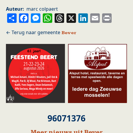
Auteur
marc colpaert
Share
Facebook
Messenger
WhatsApp
Threads
X
LinkedIn
Email
Prin
Bever
96071376
Meer nieuws uit Bever