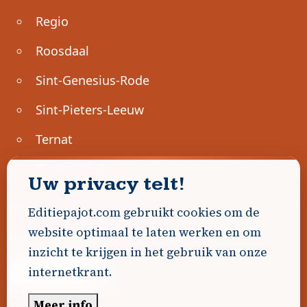
Regio
Roosdaal
Sint-Genesius-Rode
Sint-Pieters-Leeuw
Ternat
Ondernemen
Uw privacy telt!
Geen advertenties gevonden.
Editiepajot.com gebruikt cookies om de
website optimaal te laten werken en om
Uw advertentie hier? Contacteer ons!
inzicht te krijgen in het gebruik van onze
internetkrant.
Word Partner!
Meer info