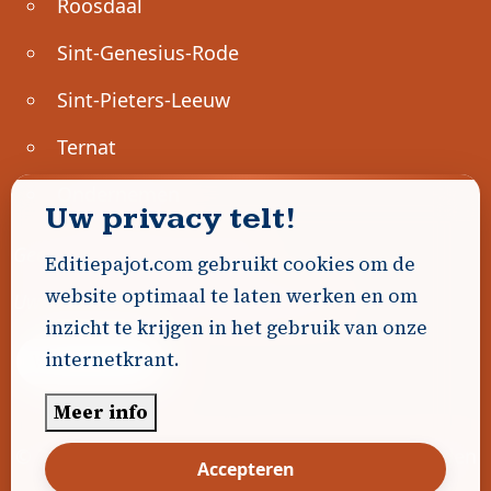
Roosdaal
Sint-Genesius-Rode
Sint-Pieters-Leeuw
Ternat
Ondernemen
Uw privacy telt!
Geen advertenties gevonden.
Editiepajot.com gebruikt cookies om de
website optimaal te laten werken en om
Uw advertentie hier? Contacteer ons!
inzicht te krijgen in het gebruik van onze
internetkrant.
Word Partner!
Meer info
© 2026
Editiepajot.com
|
Algemene voorwaarden
Accepteren
|
Disclaimer
|
Privacybeleid
|
Cookiebeleid
|