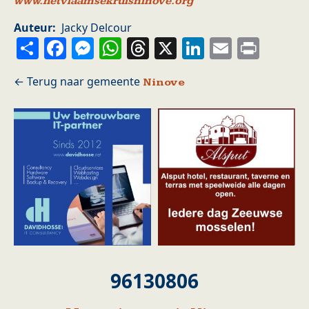
www.hetvlaamsekruisninove.org
Auteur
Jacky Delcour
Share
Facebook
Messenger
WhatsApp
Threads
X
LinkedIn
Email
Prin
Ninove
96130806