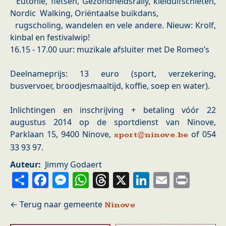
Eutonie, fietsen, Gezondheidsrally, kleiduifschieten,
Nordic Walking, Oriëntaalse buikdans,
rugscholing, wandelen en vele andere. Nieuw: Krolf,
kinbal en festivalwip!
16.15 - 17.00 uur: muzikale afsluiter met De Romeo’s
Deelnameprijs: 13 euro (sport, verzekering,
busvervoer, broodjesmaaltijd, koffie, soep en water).
Inlichtingen en inschrijving + betaling vóór 22
augustus 2014 op de sportdienst van Ninove,
Parklaan 15, 9400 Ninove,
of 054
sport@ninove.be
33 93 97.
Auteur
Jimmy Godaert
Share
Facebook
Messenger
WhatsApp
Threads
X
LinkedIn
Email
Prin
Ninove