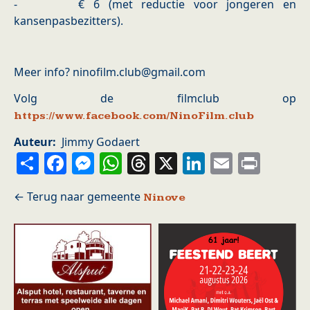
- € 6 (met reductie voor jongeren en
kansenpasbezitters).
Meer info? ninofilm.club@gmail.com
Volg de filmclub op
https://www.facebook.com/NinoFilm.club
Auteur
Jimmy Godaert
Share
Facebook
Messenger
WhatsApp
Threads
X
LinkedIn
Email
Prin
Ninove