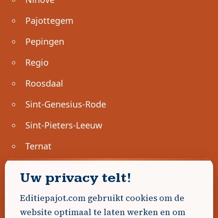
Pajottegem
Pepingen
Regio
Roosdaal
Sint-Genesius-Rode
Sint-Pieters-Leeuw
Ternat
Ondernemen
Uw privacy telt!
Geen advertenties gevonden.
Editiepajot.com gebruikt cookies om de
website optimaal te laten werken en om
Uw advertentie hier? Contacteer ons!