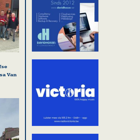
fse
isa Van
i