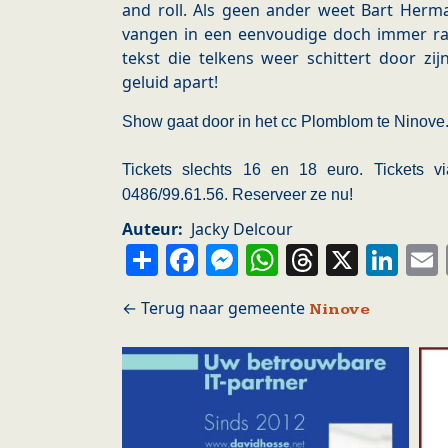
and roll. Als geen ander weet Bart Herman
vangen in een eenvoudige doch immer ra
tekst die telkens weer schittert door zij
geluid apart!
Show gaat door in het cc Plomblom te Ninove.I
Tickets slechts 16 en 18 euro. Tickets 
0486/99.61.56. Reserveer ze nu!
Auteur
Jacky Delcour
Share
Facebook
Messenger
WhatsApp
Thread
X
Li
Ninove