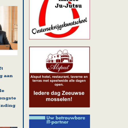
ft
g aan
le
rengste
binding