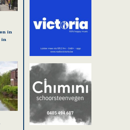
en in
 in
r