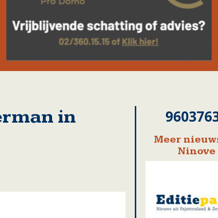
erman in
960376
Meer nieuws
Ninove