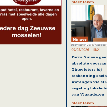
Meer lezen
Ninove
09/05/2026 - 15:21
Forza Ninove gee
absolute voorran
Ninovieters bij
toekenning socia
woningen via st
regeling lokale 
van Vlaanderen
Meer lezen