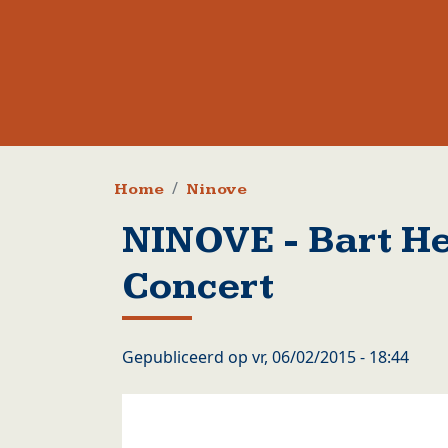
Kruimelpad
Home
Ninove
NINOVE - Bart H
Concert
Gepubliceerd op
vr, 06/02/2015 - 18:44