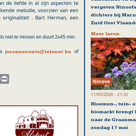
 de liefde in al zijn aspecten te
vergeten Ninoof
kende melodie, voorzien van een
dichters bij Mar
n originaliteit . Bart Herman, een
Zuid Oost Vlaand
Meer lezen
s niet te missen en duurt 2x45 min.
via
jeroenevents@telenet.be
of
s
nkedIn
Email
Print
Ninove
11/05/2026 - 21:32
Bloemen-, tuin- 
biomarkt brengt 
naar de Graanma
zondag 17 mei