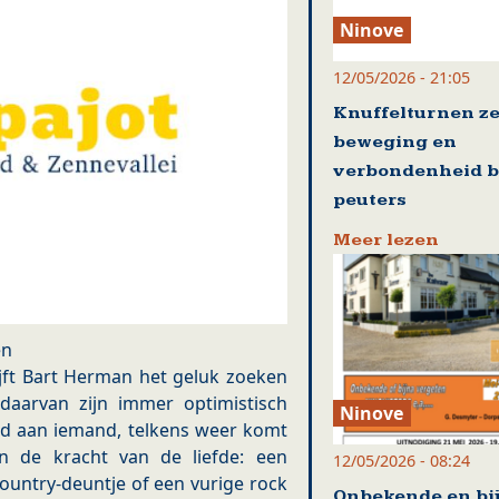
Ninove
12/05/2026 - 21:05
Knuffelturnen ze
beweging en
verbondenheid b
peuters
Meer lezen
en
ijft Bart Herman het geluk zoeken
 daarvan zijn immer optimistisch
Ninove
od aan iemand, telkens weer komt
in de kracht van de liefde: een
12/05/2026 - 08:24
ountry-deuntje of een vurige rock
Onbekende en bi