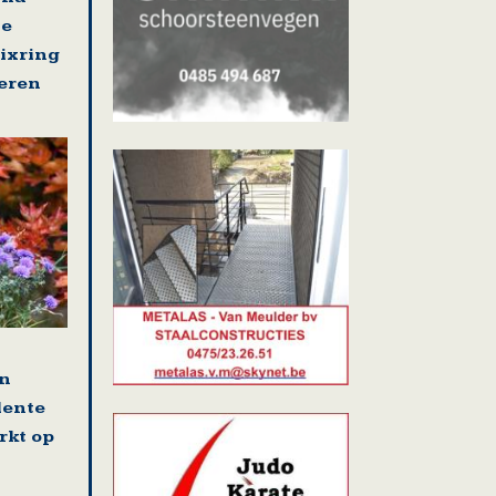
se
nixring
eren
en
lente
rkt op