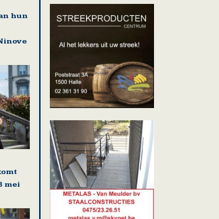
an hun
Ninove
komt
8 mei