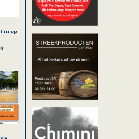
t in op
ij
jna