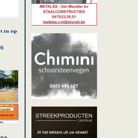
t in op
ij
jna