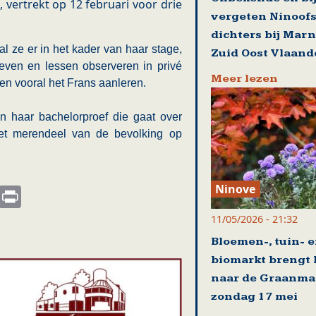
 vertrekt op 12 februari voor drie
vergeten Ninoof
dichters bij Mar
 ze er in het kader van haar stage,
Zuid Oost Vlaand
sgeven en lessen observeren in privé
Meer lezen
en vooral het Frans aanleren.
 haar bachelorproef die gaat over
t het merendeel van de bevolking op
Ninove
s
nkedIn
Email
Print
11/05/2026 - 21:32
Bloemen-, tuin- 
biomarkt brengt 
naar de Graanma
zondag 17 mei