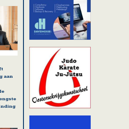
ft
g aan
le
rengste
binding