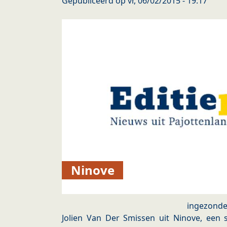
Gepubliceerd op
vr, 06/02/2015 - 19:17
Ninove
ingezond
Jolien Van Der Smissen uit Ninove, een 