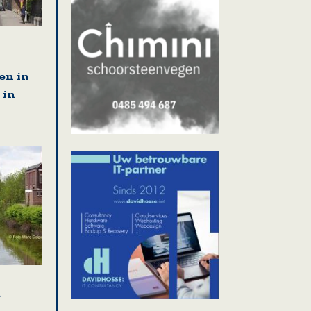
en in
 in
r