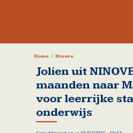
Kruimelpad
Home
Ninove
Jolien uit NINOVE
maanden naar M
voor leerrijke st
onderwijs