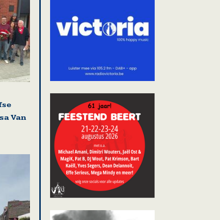
fse
isa Van
i