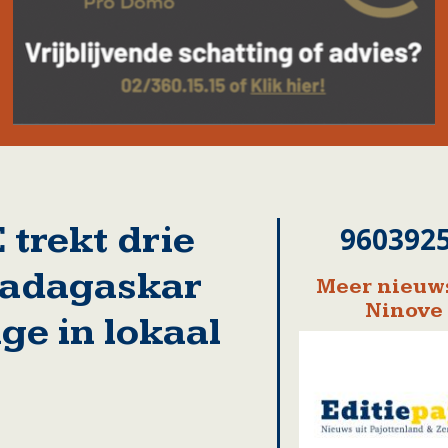
 trekt drie
960392
adagaskar
Meer nieuws
Ninove
age in lokaal