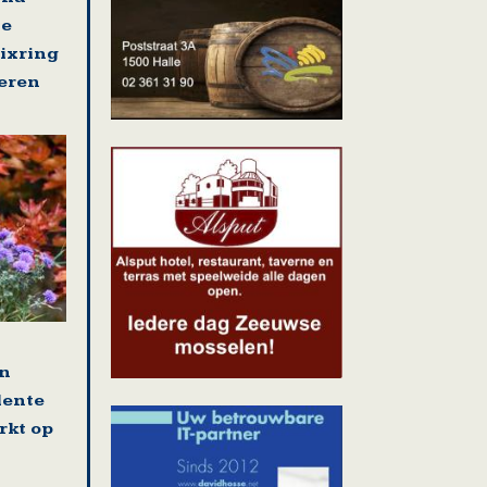
se
nixring
eren
en
lente
rkt op