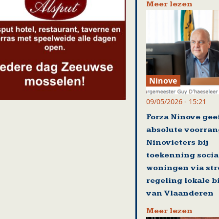
Meer lezen
Ninove
09/05/2026 - 15:21
Forza Ninove gee
absolute voorran
Ninovieters bij
toekenning socia
woningen via st
regeling lokale 
van Vlaanderen
Meer lezen