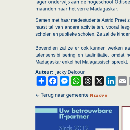
lager onderwijs aan de hogeschool Odisee,
maanden naar het verre Madagaskar.
Samen met haar medestudente Astrid Praet zal
naast tal van andere activiteiten, vooral le
scholen en publieke scholen. Ze zal de kinder
Bovendien zal ze er ook kunnen werken aan
talensensibilisering en taalinitiatie, omda
Madagaskar enkel het Malagassisch spreekt.
Auteur
Jacky Delcour
Share
Facebook
Messenger
WhatsApp
Thread
X
Li
Ninove