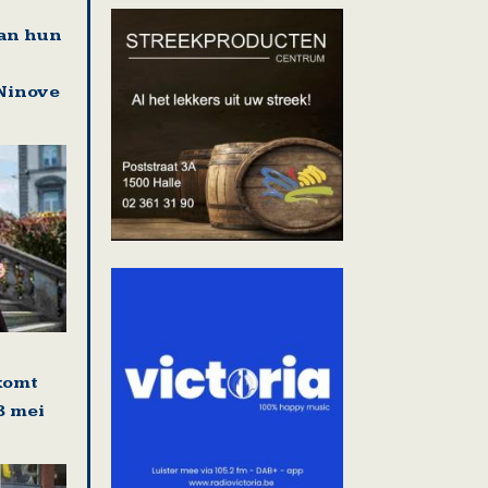
an hun
Ninove
komt
8 mei