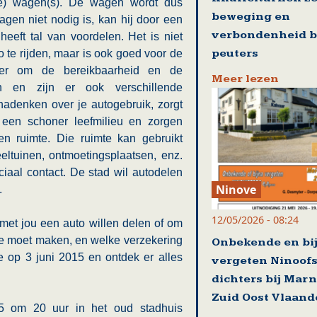
e) wagen(s). De wagen wordt dus
beweging en
gen niet nodig is, kan hij door een
verbondenheid b
eeft tal van voordelen. Het is niet
peuters
te rijden, maar is ook goed voor de
ier om de bereikbaarheid en de
Meer lezen
n en zijn er ook verschillende
adenken over je autogebruik, zorgt
 een schoner leefmilieu en zorgen
 ruimte. Die ruimte kan gebruikt
ltuinen, ontmoetingsplaatsen, enz.
iaal contact. De stad wil autodelen
Ninove
.
12/05/2026 - 08:24
met jou een auto willen delen of om
je moet maken, en welke verzekering
Onbekende en bi
 op 3 juni 2015 en ontdek er alles
vergeten Ninoof
dichters bij Mar
Zuid Oost Vlaand
 om 20 uur in het oud stadhuis