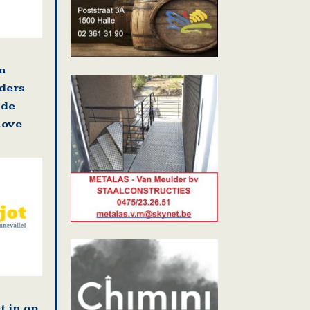
en
ders
 de
nove
t in op