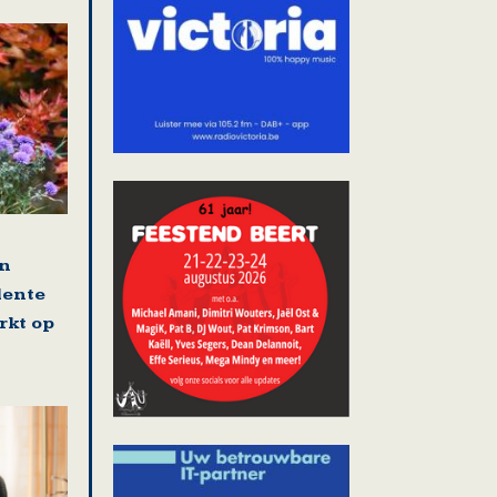
en
lente
rkt op