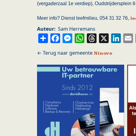
(vergaderzaal 1e verdiep), Oudstrijdersplein 6
Meer info? Dienst leefmilieu, 054 31 32 76,
le
Auteur
Sam Herremans
Share
Facebook
Messenger
WhatsApp
Thread
X
Li
Ninove