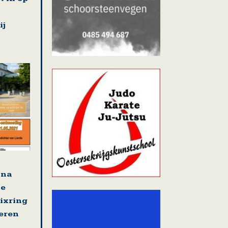
ij
jna
se
nixring
eren