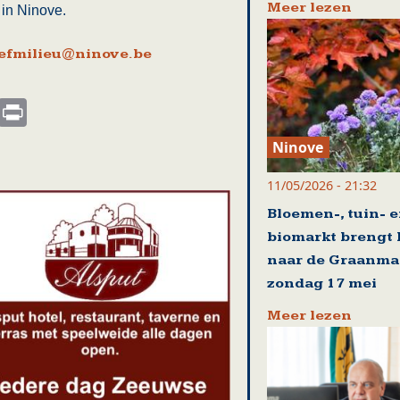
Meer lezen
 in Ninove.
efmilieu@ninove.be
s
nkedIn
Email
Print
Ninove
11/05/2026 - 21:32
Bloemen-, tuin- 
biomarkt brengt 
naar de Graanma
zondag 17 mei
Meer lezen