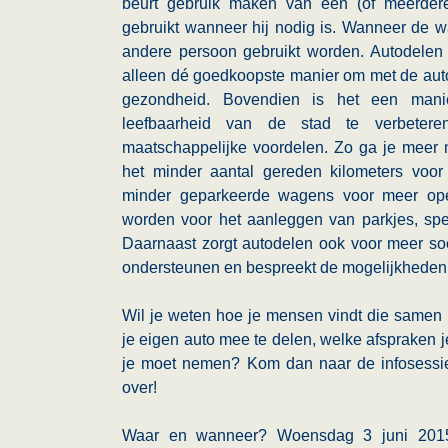
beurt gebruik maken van één (of meerder
gebruikt wanneer hij nodig is. Wanneer de wa
andere persoon gebruikt worden. Autodelen h
alleen dé goedkoopste manier om met de auto 
gezondheid. Bovendien is het een man
leefbaarheid van de stad te verbetere
maatschappelijke voordelen. Zo ga je meer n
het minder aantal gereden kilometers voor
minder geparkeerde wagens voor meer open
worden voor het aanleggen van parkjes, spee
Daarnaast zorgt autodelen ook voor meer soc
ondersteunen en bespreekt de mogelijkheden
Wil je weten hoe je mensen vindt die samen 
je eigen auto mee te delen, welke afspraken 
je moet nemen? Kom dan naar de infosessie
over!
Waar en wanneer? Woensdag 3 juni 2015