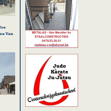
fse
isa Van
i