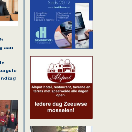
ft
g aan
le
rengste
binding