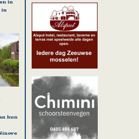
en in
 in
r
an hun
Ninove