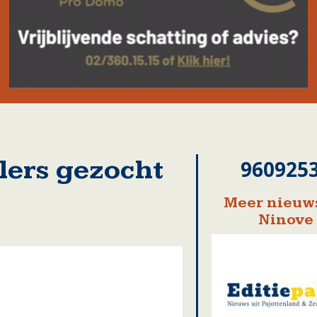
lers gezocht
960925
Meer nieuws
Ninove