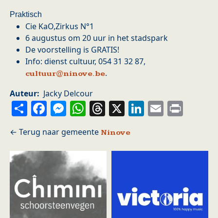
Praktisch
Cie KaO,Zirkus N°1
6 augustus om 20 uur in het stadspark
De voorstelling is GRATIS!
Info: dienst cultuur, 054 31 32 87,
.
cultuur@ninove.be
Auteur
Jacky Delcour
Share
Facebook
Messenger
WhatsApp
Threads
X
LinkedIn
Email
Prin
Ninove