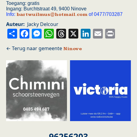
Toegang: gratis
Ingang: Burchtstraat 49, 9400 Ninove
Info:
bartwuilmus@hotmail.com
of 0477/703287
Auteur
Jacky Delcour
Share
Facebook
Messenger
WhatsApp
Threads
X
LinkedIn
Email
Prin
Ninove
96256203