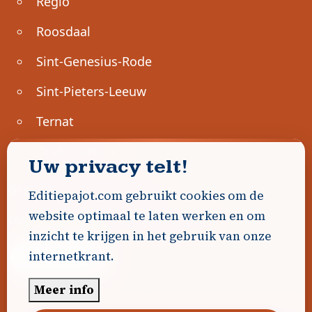
Regio
Roosdaal
Sint-Genesius-Rode
Sint-Pieters-Leeuw
Ternat
Ondernemen
Uw privacy telt!
Geen advertenties gevonden.
Editiepajot.com gebruikt cookies om de
website optimaal te laten werken en om
Uw advertentie hier? Contacteer ons!
inzicht te krijgen in het gebruik van onze
internetkrant.
Word Partner!
Meer info