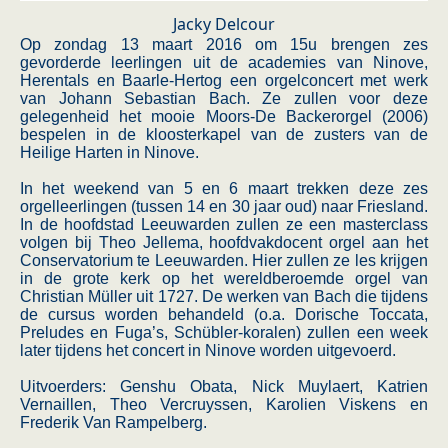
Jacky Delcour
Op zondag 13 maart 2016 om 15u brengen zes
gevorderde leerlingen uit de academies van Ninove,
Herentals en Baarle-Hertog een orgelconcert met werk
van Johann Sebastian Bach. Ze zullen voor deze
gelegenheid het mooie Moors-De Backerorgel (2006)
bespelen in de kloosterkapel van de zusters van de
Heilige Harten in Ninove.
In het weekend van 5 en 6 maart trekken deze zes
orgelleerlingen (tussen 14 en 30 jaar oud) naar Friesland.
In de hoofdstad Leeuwarden zullen ze een masterclass
volgen bij Theo Jellema, hoofdvakdocent orgel aan het
Conservatorium te Leeuwarden. Hier zullen ze les krijgen
in de grote kerk op het wereldberoemde orgel van
Christian Müller uit 1727. De werken van Bach die tijdens
de cursus worden behandeld (o.a. Dorische Toccata,
Preludes en Fuga’s, Schübler-koralen) zullen een week
later tijdens het concert in Ninove worden uitgevoerd.
Uitvoerders: Genshu Obata, Nick Muylaert, Katrien
Vernaillen, Theo Vercruyssen, Karolien Viskens en
Frederik Van Rampelberg.