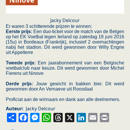
Jacky Delcour
Er waren 3 schitterende prijzen te winnen:
Eerste prijs:
Een duo-ticket voor de match van de Belgen
op het EK Voetbal tegen Ierland op zaterdag 18 juni 2016
(15u) in Bordeaux (Frankrijk), inclusief 2 overnachtingen
nabij het stadion. Dit werd gewonnen door Willy Engrie
uit Appelterre
Tweede prijs:
Een jaarabonnement van een Belgische
voetbalclub naar keuze. Dit werd gewonnen door Michel
Fierens uit Ninove
Derde prijs:
Jouw gewicht in bakken bier. Dit werd
gewonnen door An Vernaeve uit Roosdaal
Proficiat aan de winnaars en dank aan alle deelnemers.
Auteur
Jacky Delcour
Share
Facebook
Messenger
WhatsApp
Threads
X
LinkedIn
Email
Prin