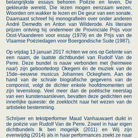
belangrijkste essays behoren Poëzie en leven, De
gekleurde wereld, Die lezen mogen eenzaam wezen,
Woorden om wakker te lezen en De geur van een sonate.
Daarnaast schreef hij monografieën over onder anderen
André Demedts en Anton van Wilderode. Als literaire
prijzen ontving hij ondermeer de Provinciale Prijs voor
Oost-Vlaanderen voor essay (1979) en de Prijs van de
Vlaamse Poëziedagen voor Boergondische Suite (1987).
Op vrijdag 13 januari 2017 richten we ons op Gebinte van
een naam, de laatste dichtbundel van Rudolf Van de
Perre. Deze bundel is nauw verbonden met (heimwee
naar) zijn geboortedorp Okegem én de muziek van de
15de--eeuwse musicus Johannes Ockeghem. Aan de
hand van de schrale biografische gegevens van de
componist, volgt de dichter enkele hoofdmomenten uit
zijn levensloop. Veel meer dan de poëtische neerslag
van een kunstenaarsleven, bevatten deze gedichten een
innerlijke queeste: de zoektocht naar het wezen van de
artistieke bestemming.
Schrijver en tekstperformer Maud Vanhauwaert duikt in
de poëzie van Rudolf Van de Perre. Zowel in haar eigen
dichtbundels Ik ben mogelijk (2011) en Wij zijn
evenwijdig (2014) als in haar performances zoekt ze naar