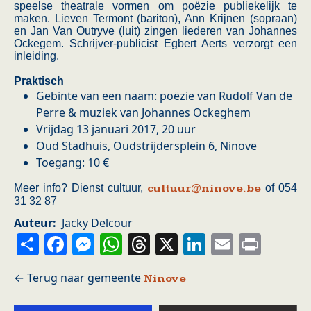
speelse theatrale vormen om poëzie publiekelijk te
maken. Lieven Termont (bariton), Ann Krijnen (sopraan)
en Jan Van Outryve (luit) zingen liederen van Johannes
Ockegem. Schrijver-publicist Egbert Aerts verzorgt een
inleiding.
Praktisch
Gebinte van een naam: poëzie van Rudolf Van de
Perre & muziek van Johannes Ockeghem
Vrijdag 13 januari 2017, 20 uur
Oud Stadhuis, Oudstrijdersplein 6, Ninove
Toegang: 10 €
Meer info? Dienst cultuur,
cultuur@ninove.be
of 054
31 32 87
Auteur
Jacky Delcour
Share
Facebook
Messenger
WhatsApp
Threads
X
LinkedIn
Email
Prin
Ninove