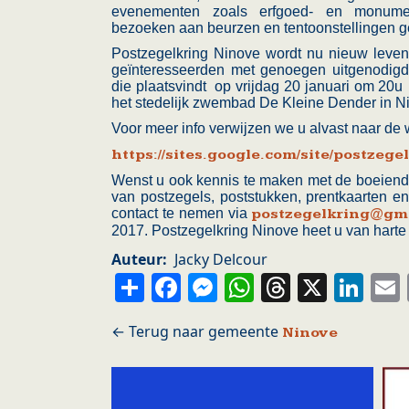
evenementen zoals erfgoed- en monume
bezoeken aan beurzen en tentoonstellingen 
Postzegelkring Ninove wordt nu nieuw leven 
geïnteresseerden met genoegen uitgenodigd
die plaatsvindt op vrijdag 20 januari om 20u
het stedelijk zwembad De Kleine Dender in N
Voor meer info verwijzen we u alvast naar de 
https://sites.google.com/site/postzege
Wenst u ook kennis te maken met de boeiend
van postzegels, poststukken, prentkaarten e
contact te nemen via
postzegelkring@gm
2017. Postzegelkring Ninove heet u van hart
Auteur
Jacky Delcour
Share
Facebook
Messenger
WhatsApp
Thread
X
Li
Ninove