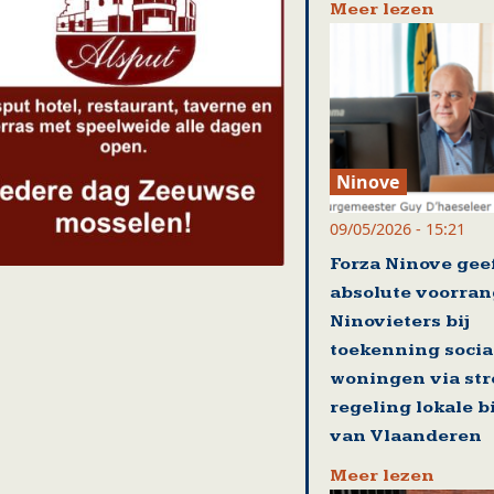
Meer lezen
Ninove
09/05/2026 - 15:21
Forza Ninove gee
absolute voorran
Ninovieters bij
toekenning socia
woningen via st
regeling lokale 
van Vlaanderen
Meer lezen