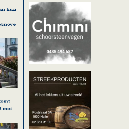
an hun
Ninove
komt
8 mei