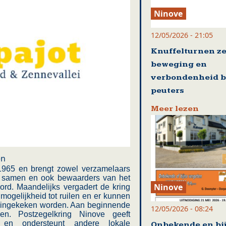
Ninove
12/05/2026 - 21:05
Knuffelturnen ze
beweging en
verbondenheid b
peuters
Meer lezen
en
 1965 en brengt zowel verzamelaars
en samen en ook bewaarders van het
Ninove
ord. Maandelijks vergadert de kring
mogelijkheid tot ruilen en er kunnen
hief ingekeken worden. Aan beginnende
12/05/2026 - 08:24
en. Postzegelkring Ninove geeft
in en ondersteunt andere lokale
Onbekende en bi