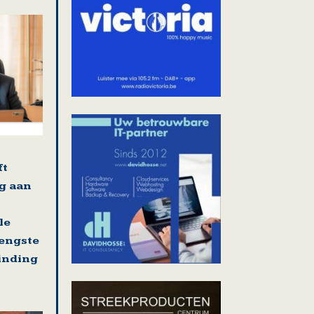
ft
g aan
le
rengste
binding