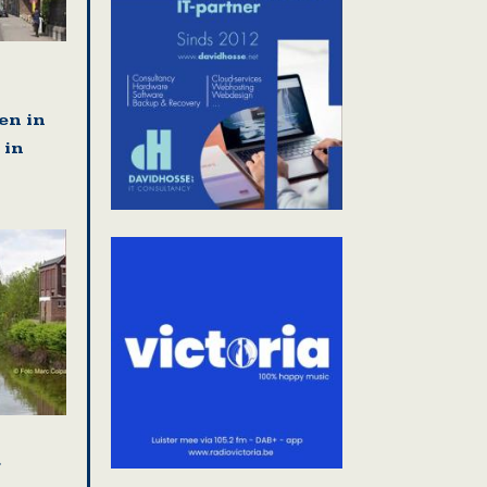
en in
 in
r