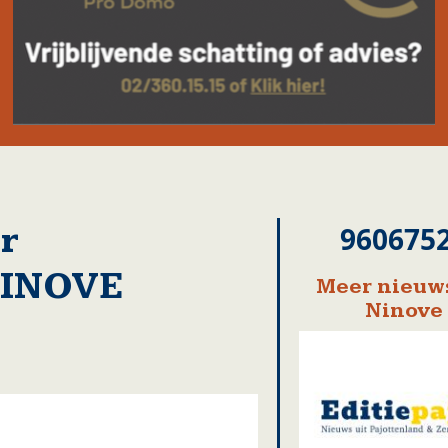
r
960675
NINOVE
Meer nieuws
Ninove