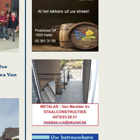
fse
isa Van
i