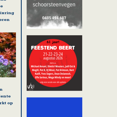
se
nixring
eren
en
lente
rkt op