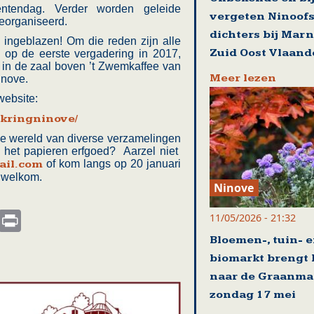
ntendag. Verder worden geleide
vergeten Ninoof
georganiseerd.
dichters bij Mar
ingeblazen! Om die reden zijn alle
Zuid Oost Vlaand
 op de eerste vergadering in 2017,
 in de zaal boven ’t Zwemkaffee van
Meer lezen
inove.
website:
lkringninove/
e wereld van diverse verzamelingen
n het papieren erfgoed? Aarzel niet
ail.com
of kom langs op 20 januari
e welkom.
Ninove
s
nkedIn
Email
Print
11/05/2026 - 21:32
Bloemen-, tuin- 
biomarkt brengt 
naar de Graanma
zondag 17 mei