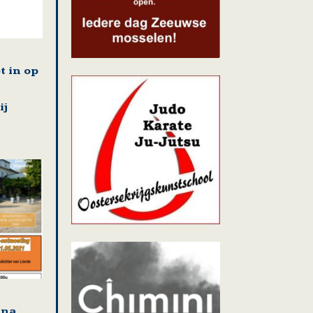
t in op
ij
jna