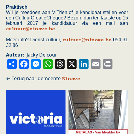
Praktisch
Wil je meedoen aan ViTrien of je kandidaat stellen voor
een CultuurCreatieCheque? Bezorg dan ten laatste op 15
februari 2017 je kandidatuur via een mail aan
cultuur@ninove.be
.
Meer info? Dienst cultuur,
cultuur@ninove.be
054 31
32 86
Auteur
Jacky Delcour
Share
Facebook
Messenger
WhatsApp
Threads
X
LinkedIn
Email
Prin
Ninove