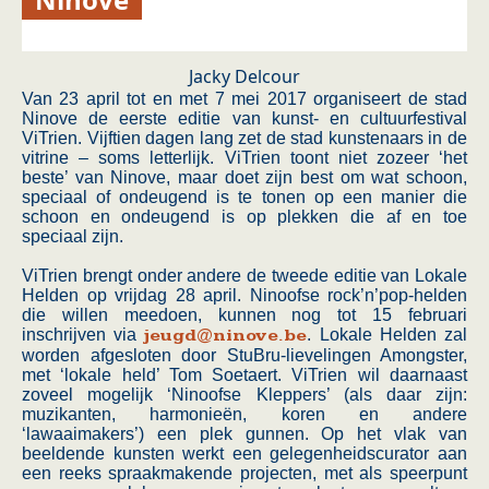
Jacky Delcour
Van 23 april tot en met 7 mei 2017 organiseert de stad
Ninove de eerste editie van kunst- en cultuurfestival
ViTrien. Vijftien dagen lang zet de stad kunstenaars in de
vitrine – soms letterlijk. ViTrien toont niet zozeer ‘het
beste’ van Ninove, maar doet zijn best om wat schoon,
speciaal of ondeugend is te tonen op een manier die
schoon en ondeugend is op plekken die af en toe
speciaal zijn.
ViTrien brengt onder andere de tweede editie van Lokale
Helden op vrijdag 28 april. Ninoofse rock’n’pop-helden
die willen meedoen, kunnen nog tot 15 februari
inschrijven via
jeugd@ninove.be
. Lokale Helden zal
worden afgesloten door StuBru-lievelingen Amongster,
met ‘lokale held’ Tom Soetaert. ViTrien wil daarnaast
zoveel mogelijk ‘Ninoofse Kleppers’ (als daar zijn:
muzikanten, harmonieën, koren en andere
‘lawaaimakers’) een plek gunnen. Op het vlak van
beeldende kunsten werkt een gelegenheidscurator aan
een reeks spraakmakende projecten, met als speerpunt