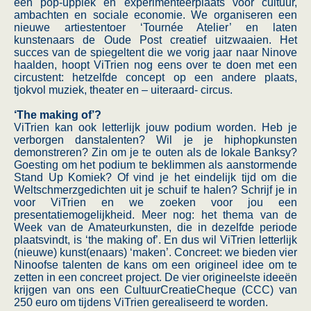
een pop-upplek en experimenteerplaats voor cultuur,
ambachten en sociale economie. We organiseren een
nieuwe artiestentoer ‘Tournée Atelier’ en laten
kunstenaars de Oude Post creatief uitzwaaien. Het
succes van de spiegeltent die we vorig jaar naar Ninove
haalden, hoopt ViTrien nog eens over te doen met een
circustent: hetzelfde concept op een andere plaats,
tjokvol muziek, theater en – uiteraard- circus.
‘The making of’?
ViTrien kan ook letterlijk jouw podium worden. Heb je
verborgen danstalenten? Wil je je hiphopkunsten
demonstreren? Zin om je te outen als de lokale Banksy?
Goesting om het podium te beklimmen als aanstormende
Stand Up Komiek? Of vind je het eindelijk tijd om die
Weltschmerzgedichten uit je schuif te halen? Schrijf je in
voor ViTrien en we zoeken voor jou een
presentatiemogelijkheid. Meer nog: het thema van de
Week van de Amateurkunsten, die in dezelfde periode
plaatsvindt, is ‘the making of’. En dus wil ViTrien letterlijk
(nieuwe) kunst(enaars) ‘maken’. Concreet: we bieden vier
Ninoofse talenten de kans om een origineel idee om te
zetten in een concreet project. De vier origineelste ideeën
krijgen van ons een CultuurCreatieCheque (CCC) van
250 euro om tijdens ViTrien gerealiseerd te worden.