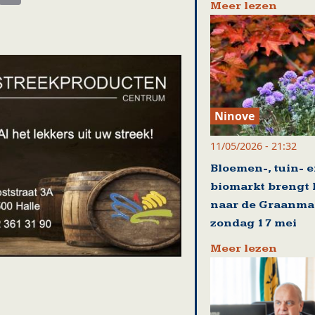
Meer lezen
Ninove
11/05/2026 - 21:32
Bloemen-, tuin- 
biomarkt brengt 
naar de Graanma
zondag 17 mei
Meer lezen