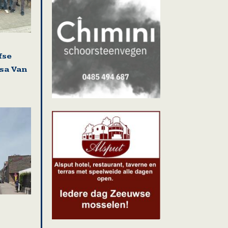
fse
isa Van
i