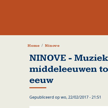
Kruimelpad
Home
Ninove
NINOVE - Muziek
middeleeuwen to
eeuw
Gepubliceerd op
wo, 22/02/2017 - 21:51