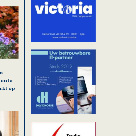
en
lente
rkt op