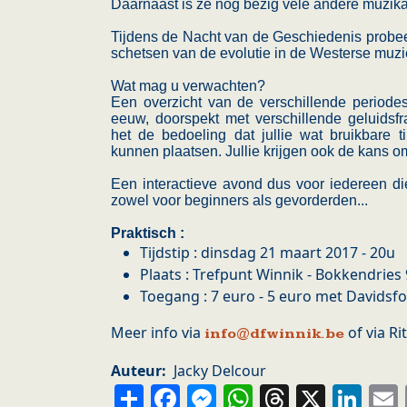
Daarnaast is ze nog bezig vele andere muzika
Tijdens de Nacht van de Geschiedenis probeert
schetsen van de evolutie in de Westerse muzi
Wat mag u verwachten?
Een overzicht van de verschillende period
eeuw, doorspekt met verschillende geluidsfr
het de bedoeling dat jullie wat bruikbare 
kunnen plaatsen. Jullie krijgen ook de kans om
Een interactieve avond dus voor iedereen di
zowel voor beginners als gevorderden...
Praktisch :
Tijdstip : dinsdag 21 maart 2017 - 20u
Plaats : Trefpunt Winnik - Bokkendrie
Toegang : 7 euro - 5 euro met Davidsf
Meer info via
of via Ri
info@dfwinnik.be
Auteur
Jacky Delcour
Share
Facebook
Messenger
WhatsApp
Thread
X
Li