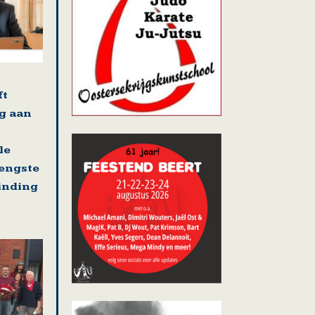
ft
g aan
le
rengste
binding