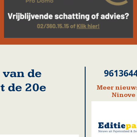
 van de
961364
t de 20e
Meer nieuws
Ninove