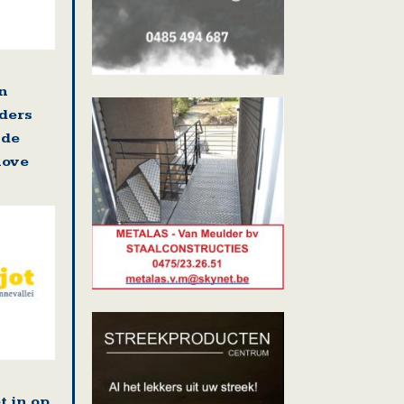
en
ders
 de
nove
t in op