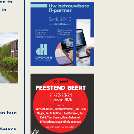
en in
 in
r
an hun
Ninove