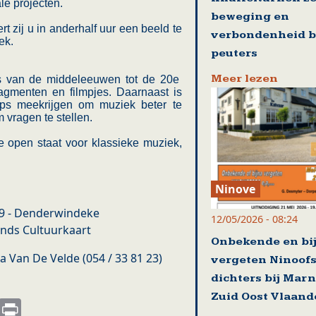
le projecten.
beweging en
 zij u in anderhalf uur een beeld te
verbondenheid b
ek.
peuters
Meer lezen
es van de middeleeuwen tot de 20e
agmenten en filmpjes. Daarnaast is
tips meekrijgen om muziek beter te
 vragen te stellen.
e open staat voor klassieke muziek,
Ninove
s 9 - Denderwindeke
12/05/2026 - 08:24
onds Cultuurkaart
Onbekende en bi
ta Van De Velde (054 / 33 81 23)
vergeten Ninoof
dichters bij Mar
Zuid Oost Vlaand
s
nkedIn
Email
Print