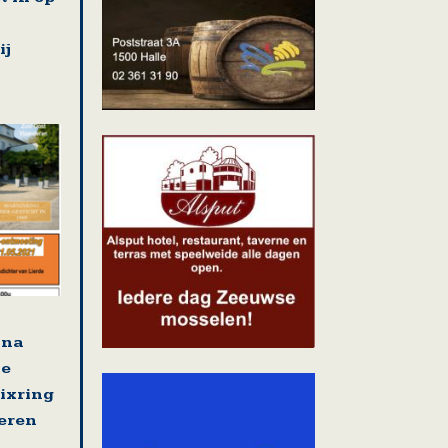
ij
jna
se
nixring
eren