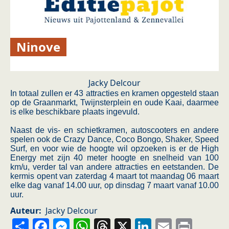
Ninove
Jacky Delcour
In totaal zullen er 43 attracties en kramen opgesteld staan
op de Graanmarkt, Twijnsterplein en oude Kaai, daarmee
is elke beschikbare plaats ingevuld.
Naast de vis- en schietkramen, autoscooters en andere
spelen ook de Crazy Dance, Coco Bongo, Shaker, Speed
Surf, en voor wie de hoogte wil opzoeken is er de High
Energy met zijn 40 meter hoogte en snelheid van 100
km/u, verder tal van andere attracties en eetstanden. De
kermis opent van zaterdag 4 maart tot maandag 06 maart
elke dag vanaf 14.00 uur, op dinsdag 7 maart vanaf 10.00
uur.
Auteur
Jacky Delcour
Share
Facebook
Messenger
WhatsApp
Threads
X
LinkedIn
Email
Prin