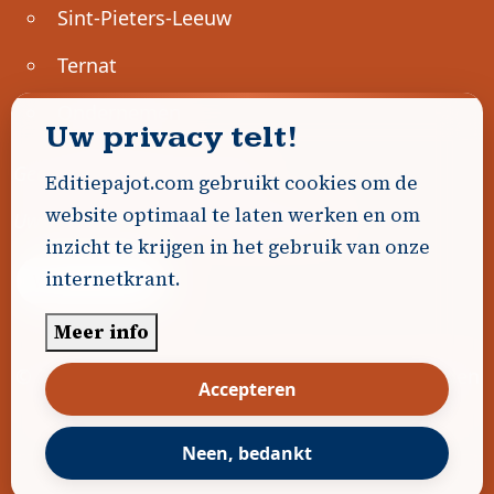
Sint-Pieters-Leeuw
Ternat
Ondernemen
Uw privacy telt!
Geen advertenties gevonden.
Editiepajot.com gebruikt cookies om de
website optimaal te laten werken en om
Uw advertentie hier? Contacteer ons!
inzicht te krijgen in het gebruik van onze
internetkrant.
Word Partner!
Meer info
© 2026
Editiepajot.com
|
Algemene voorwaarden
Accepteren
|
Disclaimer
|
Privacybeleid
|
Cookiebeleid
|
Gerealiseerd door
DavidHosse.net
Neen, bedankt