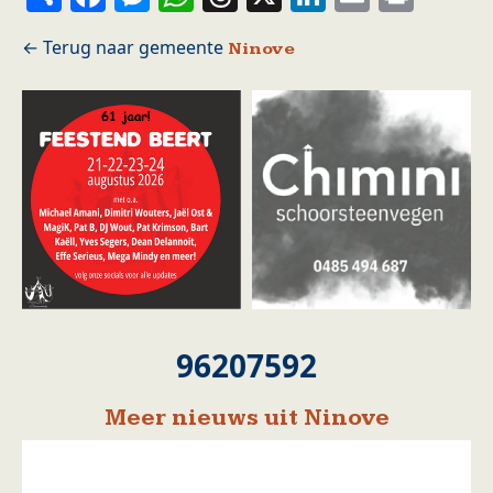
Ninove
96207592
Meer nieuws uit Ninove