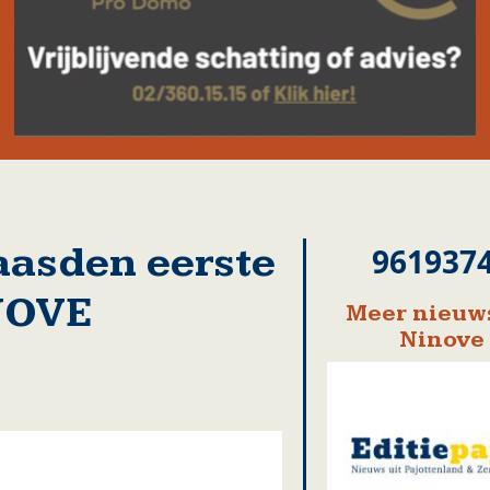
aasden eerste
961937
INOVE
Meer nieuws
Ninove