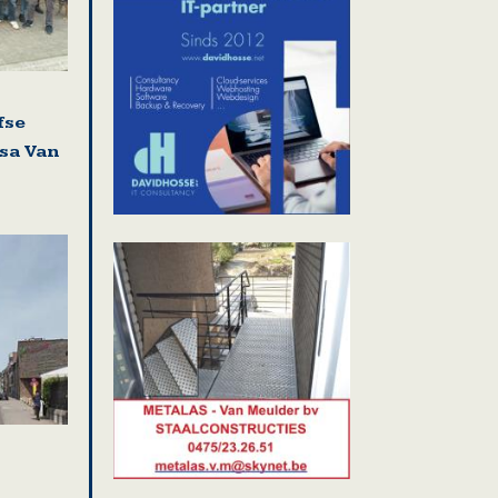
fse
isa Van
i