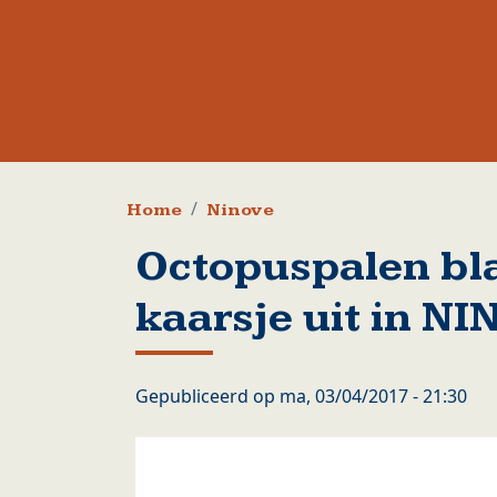
Kruimelpad
Home
Ninove
Octopuspalen bl
kaarsje uit in N
Gepubliceerd op
ma, 03/04/2017 - 21:30