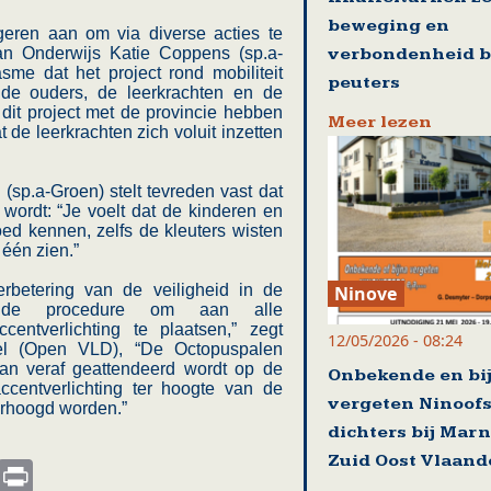
beweging en
geren aan om via diverse acties te
verbondenheid b
an Onderwijs Katie Coppens (sp.a-
sme dat het project rond mobiliteit
peuters
j de ouders, de leerkrachten en de
e dit project met de provincie hebben
Meer lezen
 de leerkrachten zich voluit inzetten
sp.a-Groen) stelt tevreden vast dat
wordt: “Je voelt dat de kinderen en
d kennen, zelfs de kleuters wisten
één zien.”
erbetering van de veiligheid in de
Ninove
pt de procedure om aan alle
ntverlichting te plaatsen,” zegt
12/05/2026 - 08:24
el (Open VLD), “De Octopuspalen
van veraf geattendeerd wordt op de
Onbekende en bi
centverlichting ter hoogte van de
vergeten Ninoof
erhoogd worden.”
dichters bij Mar
Zuid Oost Vlaand
s
nkedIn
Email
Print