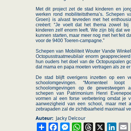
Met dit project zet de stad kinderen en jon
werken rond mobiliteitsthema’s. Schepen v
Groen) is alvast tevreden met het enthousia
creëert: “Je voelt dat het thema zowel bi
kinderen zelf enorm leeft. We zijn blij dat w
kunnen starten, maar meer nog met het feit dat
voor de 9400 Toeren-campagne.”
Schepen van Mobiliteit Wouter Vande Winkel (
Octopusstraatmeubilair enorm geapprecieerd 
hun ouders het doel van de Octopuspalen goe
dat mama en papa moeten vertragen als ze er 
De stad blijft overigens inzetten op een v
schoolomgevingen. “Momenteel loo
schoolomgevingen op de gewestwegen acce
schepen van Patrimonium Henri Evenepo
vormen al een forse verbetering omdat je 
aanwezigheid van een school, maar met ac
zebrapaden zal de zichtbaarheid maximaal v
Auteur
Jacky Delcour
Share
Facebook
Messenger
WhatsApp
Thread
X
Li