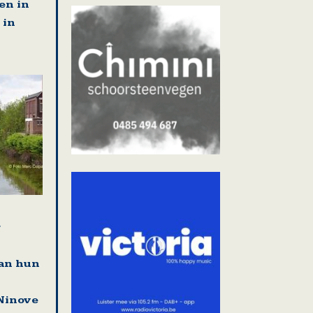
en in
 in
r
an hun
Ninove