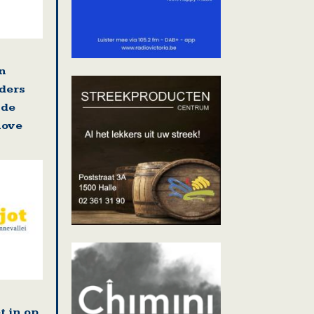
en
ders
 de
nove
t in op