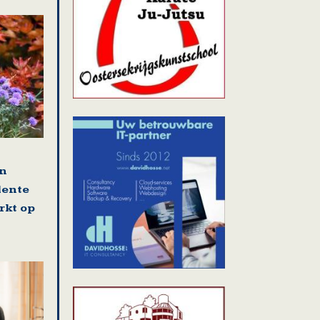
en
lente
rkt op