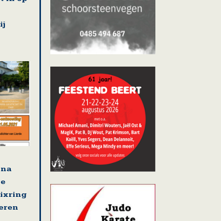
ij
jna
se
nixring
eren