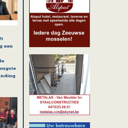
ft
g aan
le
rengste
binding