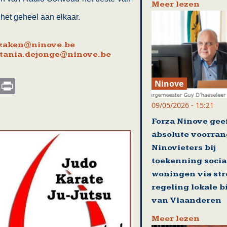
Meer lezen
et geheel aan elkaar.
.zaken@ninove.be
tania.dejonge@ninove.be
s
nkedIn
Email
Print
Ninove
09/05/2026 - 15:21
Forza Ninove gee
absolute voorran
Ninovieters bij
toekenning socia
woningen via st
regeling lokale 
van Vlaanderen
Meer lezen