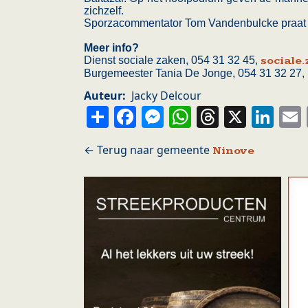
zichzelf.
Sporzacommentator Tom Vandenbulcke praat h
Meer info?
Dienst sociale zaken, 054 31 32 45,
sociale
Burgemeester Tania De Jonge, 054 31 32 27,
Auteur
Jacky Delcour
Share
Facebook
Messenger
WhatsApp
Thread
X
Li
Ninove