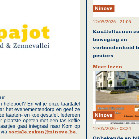
Ninove
12/05/2026 - 21:05
Knuffelturnen ze
beweging en
verbondenheid b
peuters
Meer lezen
our
en heleboel? En wil je onze taarttafel
aar het evenementendorp en geef ze
Ninove
ze taarten- en koekjestafel. Iedereen
r plaatste opeten met een tas koffie
aartjes gaat integraal naar Kom op
12/05/2026 - 08:24
 via
sociale.zaken@ninove.be
.
Onbekende en bi