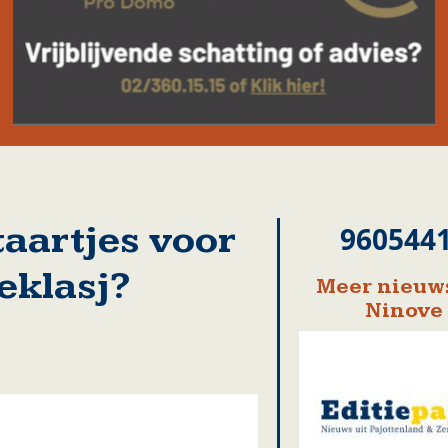
taartjes voor
960544
eklasj?
Meer nieuws
Ninove