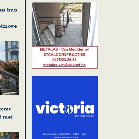
an hun
Ninove
komt
8 mei