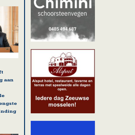
ft
g aan
le
rengste
binding