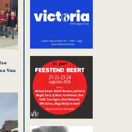
fse
isa Van
i