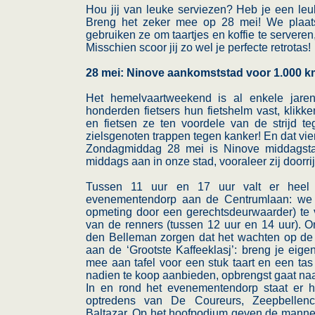
Hou jij van leuke serviezen? Heb je een leuk
Breng het zeker mee op 28 mei! We plaat
gebruiken ze om taartjes en koffie te server
Misschien scoor jij zo wel je perfecte retrotas!
28 mei: Ninove aankomststad voor 1.000 
Het hemelvaartweekend is al enkele jar
honderden fietsers hun fietshelm vast, klik
en fietsen ze ten voordele van de strijd 
zielsgenoten trappen tegen kanker! En dat vie
Zondagmiddag 28 mei is Ninove middagst
middags aan in onze stad, vooraleer zij doorr
Tussen 11 uur en 17 uur valt er heel
evenementendorp aan de Centrumlaan: we 
opmeting door een gerechtsdeurwaarder) te 
van de renners (tussen 12 uur en 14 uur). 
den Belleman zorgen dat het wachten op de 
aan de ‘Grootste Kaffeeklasj’: breng je eige
mee aan tafel voor een stuk taart en een tas 
nadien te koop aanbieden, opbrengst gaat na
In en rond het evenementendorp staat er h
optredens van De Coureurs, Zeepbellen
Baltazar. Op het hoofpodium geven de mann