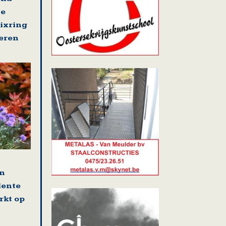
se
nixring
eren
en
lente
rkt op