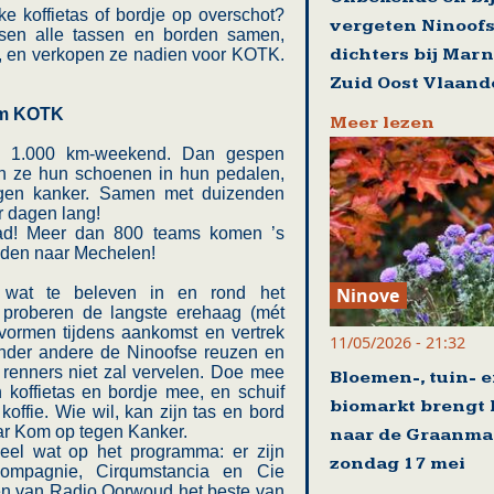
e koffietas of bordje op overschot?
vergeten Ninoof
sen alle tassen en borden samen,
dichters bij Mar
en, en verkopen ze nadien voor KOTK.
Zuid Oost Vlaand
km KOTK
Meer lezen
en 1.000 km-weekend. Dan gespen
ken ze hun schoenen in hun pedalen,
tegen kanker. Samen met duizenden
r dagen lang!
ad! Meer dan 800 teams komen ’s
ijden naar Mechelen!
Ninove
 wat te beleven in en rond het
proberen de langste erehaag (mét
vormen tijdens aankomst en vertrek
11/05/2026 - 21:32
Onder andere de Ninoofse reuzen en
renners niet zal vervelen. Doe mee
Bloemen-, tuin- 
n koffietas en bordje mee, en schuif
biomarkt brengt 
koffie. Wie wil, kan zijn tas en bord
ar Kom op tegen Kanker.
naar de Graanma
eel wat op het programma: er zijn
zondag 17 mei
compagnie, Cirqumstancia en Cie
en van Radio Oorwoud het beste van