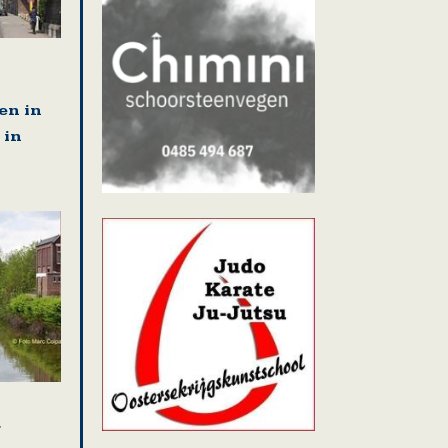
en in
 in
r