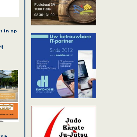
t in op
ij
jna