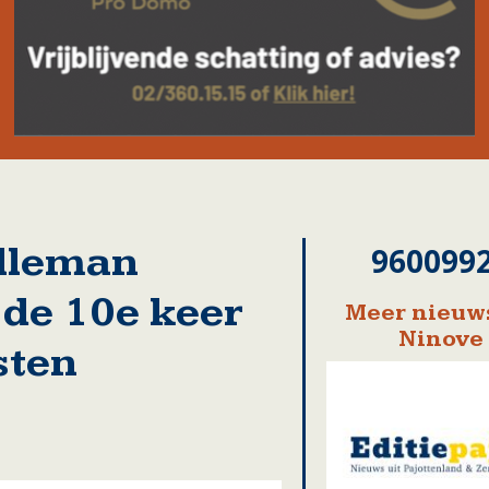
lleman
960099
 de 10e keer
Meer nieuws
Ninove
sten