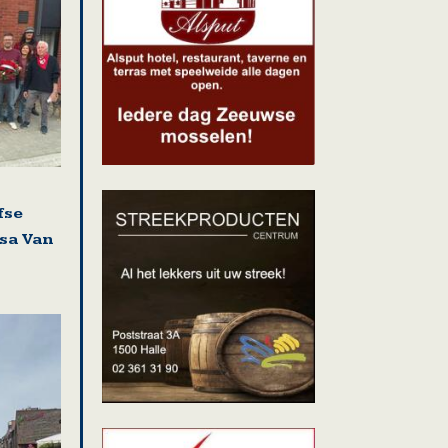
fse
isa Van
i