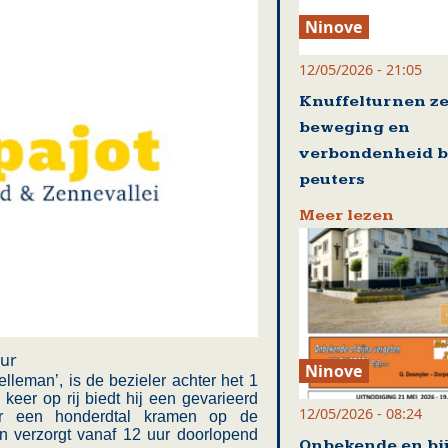
Ninove
12/05/2026 - 21:05
Knuffelturnen ze
beweging en
verbondenheid b
peuters
Meer lezen
our
Ninove
lleman’, is de bezieler achter het 1
keer op rij biedt hij een gevarieerd
12/05/2026 - 08:24
er een honderdtal kramen op de
 verzorgt vanaf 12 uur doorlopend
Onbekende en bi