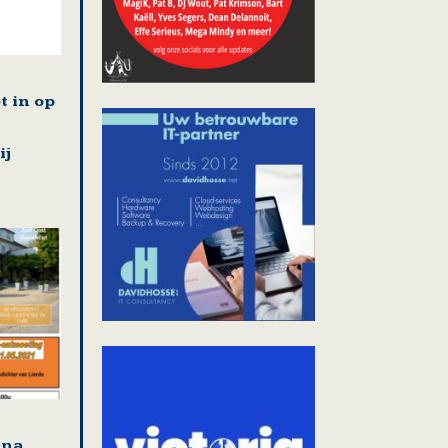
t in op
ij
jna