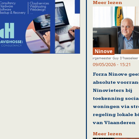
Meer lezen
Ninove
09/05/2026 - 15:21
Forza Ninove gee
absolute voorran
Ninovieters bij
toekenning socia
woningen via st
regeling lokale 
van Vlaanderen
Meer lezen