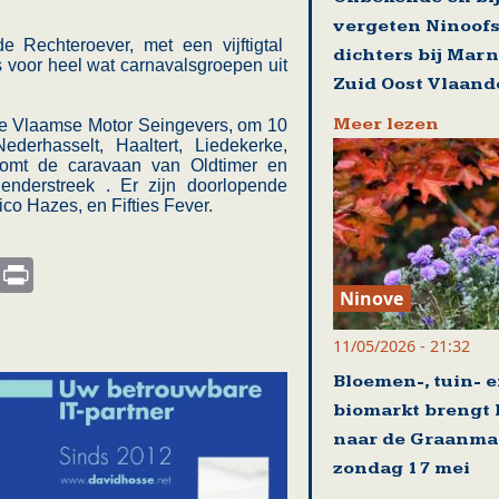
vergeten Ninoof
 Rechteroever, met een vijftigtal
dichters bij Mar
voor heel wat carnavalsgroepen uit
Zuid Oost Vlaand
Meer lezen
de Vlaamse Motor Seingevers, om 10
derhasselt, Haaltert, Liedekerke,
omt de caravaan van Oldtimer en
enderstreek . Er zijn doorlopende
co Hazes, en Fifties Fever.
s
nkedIn
Email
Print
Ninove
11/05/2026 - 21:32
Bloemen-, tuin- 
biomarkt brengt 
naar de Graanma
zondag 17 mei