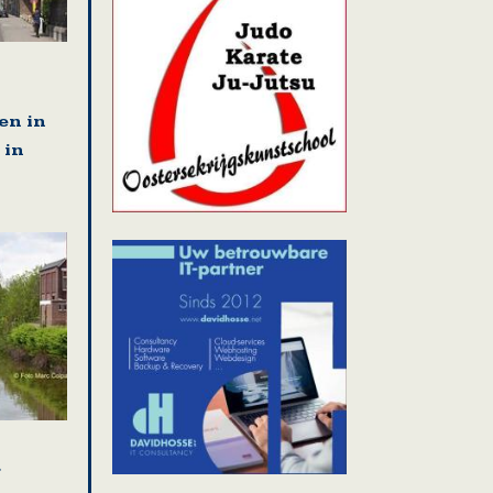
en in
 in
r