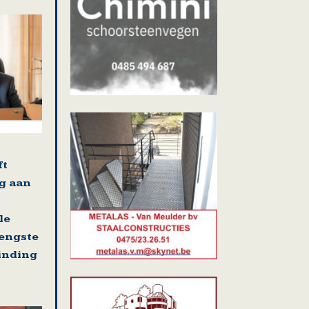
ft
g aan
le
rengste
binding