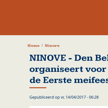
Kruimelpad
Home
Ninove
NINOVE - Den Be
organiseert voor
de Eerste meifee
Gepubliceerd op
vr, 14/04/2017 - 06:28