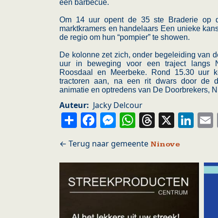
een barbecue.
Om 14 uur opent de 35 ste Braderie op de
marktkramers en handelaars Een unieke kans 
de regio om hun “pompier” te showen.
De kolonne zet zich, onder begeleiding van 
uur in beweging voor een traject langs Ne
Roosdaal en Meerbeke. Rond 15.30 uur k
tractoren aan, na een rit dwars door de d
animatie en optredens van De Doorbrekers, Ni
Auteur
Jacky Delcour
Share
Facebook
Messenger
WhatsApp
Thread
X
Li
Ninove