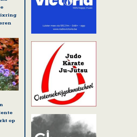
se
nixring
eren
en
lente
rkt op