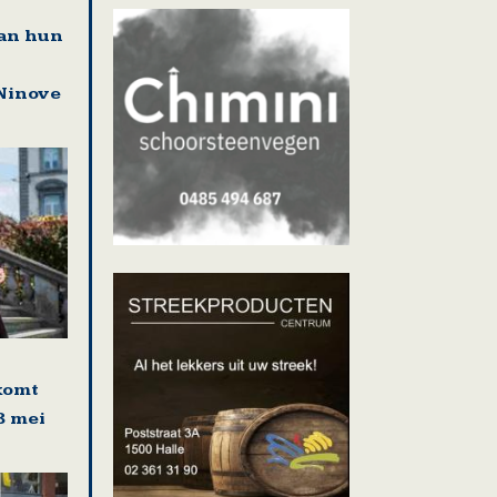
an hun
Ninove
komt
8 mei