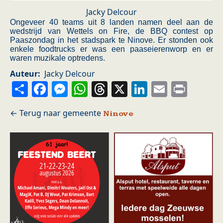
Jacky Delcour
Ongeveer 40 teams uit 8 landen namen deel aan de
wedstrijd van Wettels on Fire, de BBQ contest op
Paaszondag in het stadspark te Ninove. Er stonden ook
enkele foodtrucks er was een paaseierenworp en er
waren muzikale optredens.
Auteur
Jacky Delcour
Share
Facebook
Messenger
WhatsApp
Threads
X
LinkedIn
Email
Prin
Ninove