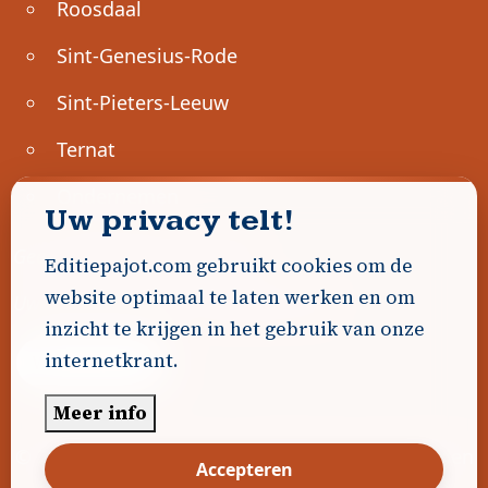
Roosdaal
Sint-Genesius-Rode
Sint-Pieters-Leeuw
Ternat
Ondernemen
Uw privacy telt!
Geen advertenties gevonden.
Editiepajot.com gebruikt cookies om de
website optimaal te laten werken en om
Uw advertentie hier? Contacteer ons!
inzicht te krijgen in het gebruik van onze
internetkrant.
Word Partner!
Meer info
© 2026
Editiepajot.com
|
Algemene voorwaarden
Accepteren
|
Disclaimer
|
Privacybeleid
|
Cookiebeleid
|