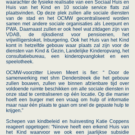
waarachter de fysieke realisatie van een Sociaal Huis en
Huis van het Kind en 10 sociale service flats zal
plaatsvinden. Op deze plek zullen alle sociale diensten
van de stad en het OCMW gecentraliseerd worden
samen met andere sociale organisaties als Leerpunt en
PWA. Daarnaast zullen er ook heel wat zitdagen zijn van
VDAB, de rijksdienst voor pensioenen, het
vrijwilligersloket, Inburgering. Ook het Huis van het Kind
komt in hetzelfde gebouw waar plaats zal zijn voor de
diensten van Kind & Gezin, Landelijke Kinderopvang, het
consultatiebureau, een kinderopvangloket en een
speelotheek.
OCMW-voorzitter Lieven Meert is fier: “ Door de
samenwerking met shm Denderstreek die het gebouw
zullen bouwen, zullen we binnen afzienbare tijd over
voldoende ruimte beschikken om alle sociale diensten in
onze stad te centraliseren op één locatie. Op die manier
hoeft een burger met een vraag om hulp of informatie
maar naar één plaats te gaan om snel de gepaste hulp te
krijgen.”
Schepen van kindbeleid en huisvesting Katie Coppens
reageert opgetogen: “Ninove heeft een erkend Huis van
het Kind waarvoor we ook een jaarlijkse subsidie