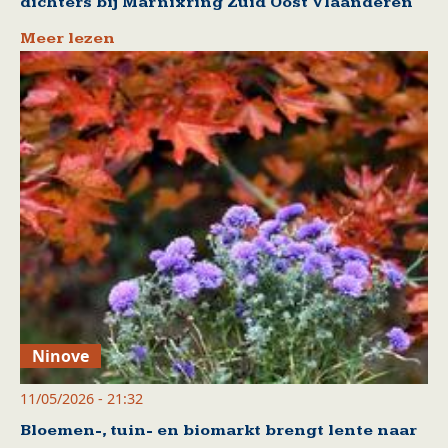
dichters bij Marnixring Zuid Oost Vlaanderen
Meer lezen
Ninove
11/05/2026 - 21:32
Bloemen-, tuin- en biomarkt brengt lente naar