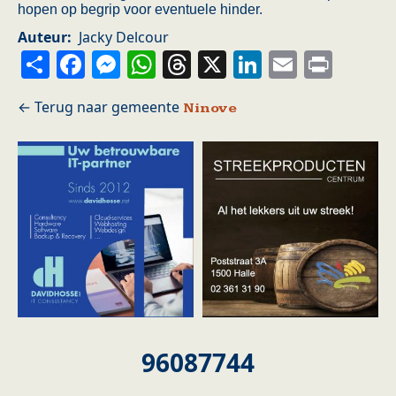
hopen op begrip voor eventuele hinder.
Auteur
Jacky Delcour
Share
Facebook
Messenger
WhatsApp
Threads
X
LinkedIn
Email
Prin
Ninove
96087744