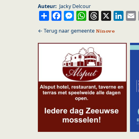
Auteur
Jacky Delcour
Share
Facebook
Messenger
WhatsApp
Thread
X
Li
Ninove