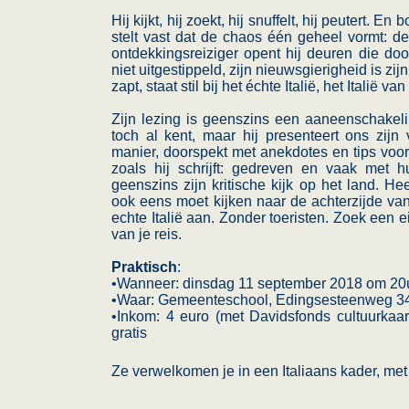
Hij kijkt, hij zoekt, hij snuffelt, hij peutert. E
stelt vast dat de chaos één geheel vormt: de 
ontdekkingsreiziger opent hij deuren die doo
niet uitgestippeld, zijn nieuwsgierigheid is zij
zapt, staat stil bij het échte Italië, het Italië v
Zijn lezing is geenszins een aaneenschakeli
toch al kent, maar hij presenteert ons zijn 
manier, doorspekt met anekdotes en tips voor 
zoals hij schrijft: gedreven en vaak met h
geenszins zijn kritische kijk op het land. Hee
ook eens moet kijken naar de achterzijde van
echte Italië aan. Zonder toeristen. Zoek een 
van je reis.
Praktisch
:
•Wanneer: dinsdag 11 september 2018 om 20
•Waar: Gemeenteschool, Edingsesteenweg 3
•Inkom: 4 euro (met Davidsfonds cultuurkaart
gratis
Ze verwelkomen je in een Italiaans kader, me