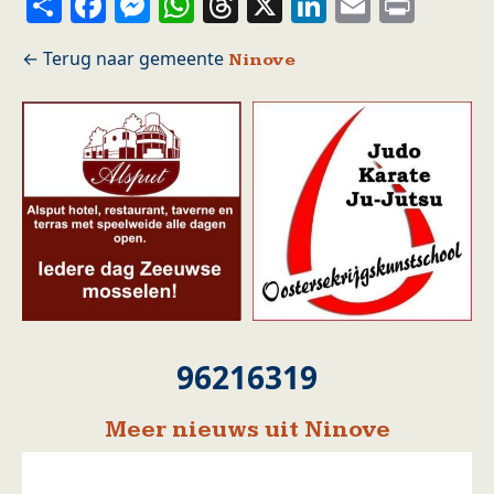
Share
Facebook
Messenger
WhatsApp
Threads
X
LinkedIn
Email
Prin
Ninove
96216319
Meer nieuws uit Ninove