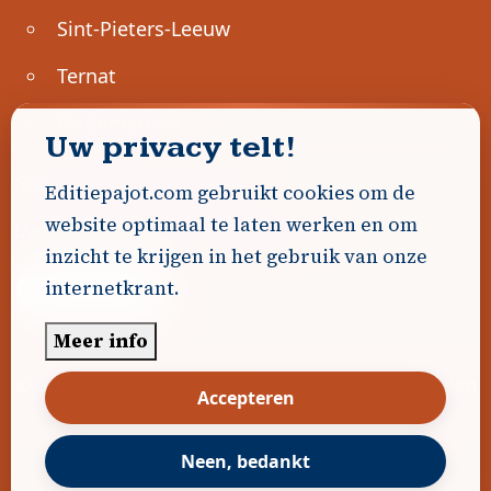
Sint-Pieters-Leeuw
Ternat
Ondernemen
Uw privacy telt!
Geen advertenties gevonden.
Editiepajot.com gebruikt cookies om de
website optimaal te laten werken en om
Uw advertentie hier? Contacteer ons!
inzicht te krijgen in het gebruik van onze
internetkrant.
Word Partner!
Meer info
© 2026
Editiepajot.com
|
Algemene voorwaarden
Accepteren
|
Disclaimer
|
Privacybeleid
|
Cookiebeleid
|
Gerealiseerd door
DavidHosse.net
Neen, bedankt