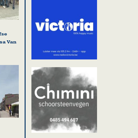
fse
isa Van
i