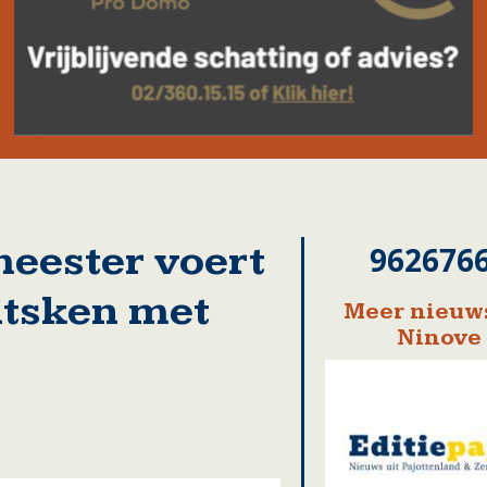
eester voert
962676
itsken met
Meer nieuws
Ninove