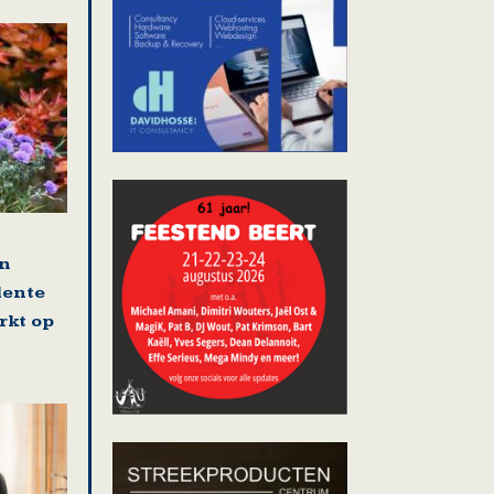
en
lente
rkt op