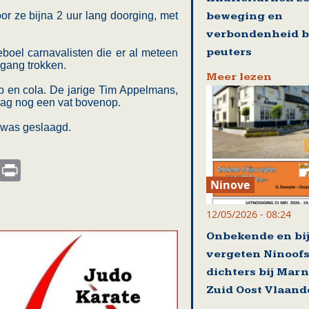
beweging en
r ze bijna 2 uur lang doorging, met
verbondenheid b
peuters
oel carnavalisten die er al meteen
 gang trokken.
Meer lezen
 en cola. De jarige Tim Appelmans,
rdag nog een vat bovenop.
 was geslaagd.
s
nkedIn
Email
Print
Ninove
12/05/2026 - 08:24
Onbekende en bi
vergeten Ninoof
dichters bij Mar
Zuid Oost Vlaand