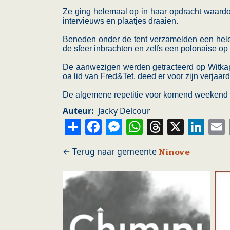
Ze ging helemaal op in haar opdracht waardoo
intervieuws en plaatjes draaien.
Beneden onder de tent verzamelden een heleb
de sfeer inbrachten en zelfs een polonaise op
De aanwezigen werden getracteerd op Witkap
oa lid van Fred&Tet, deed er voor zijn verjaa
De algemene repetitie voor komend weekend
Auteur
Jacky Delcour
Share
Facebook
Messenger
WhatsApp
Thread
X
Li
Ninove