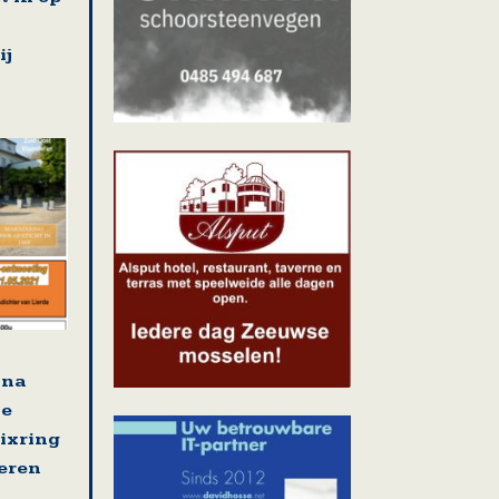
ij
jna
se
nixring
eren