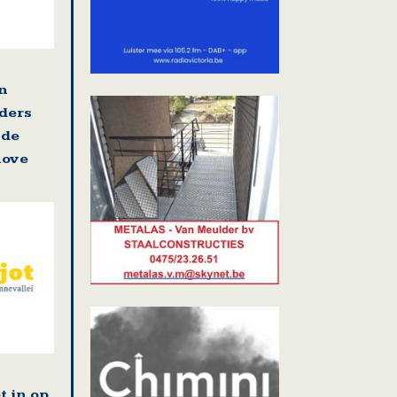
en
ders
 de
nove
t in op