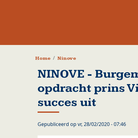
Kruimelpad
Home
Ninove
NINOVE - Burgem
opdracht prins V
succes uit
Gepubliceerd op
vr, 28/02/2020 - 07:46