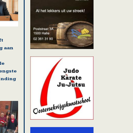
ft
g aan
le
rengste
binding