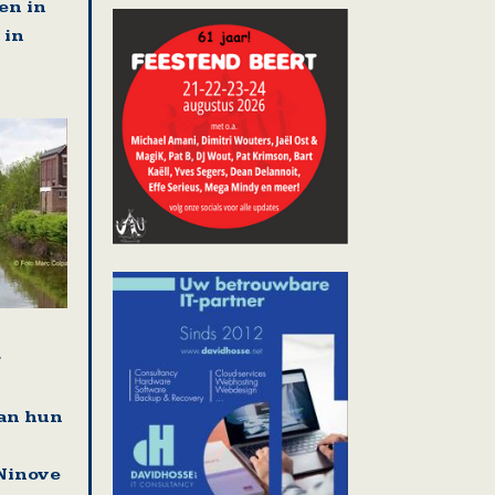
en in
 in
r
an hun
Ninove