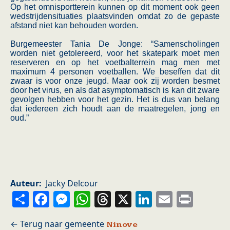
Op het omnisportterein kunnen op dit moment ook geen
wedstrijdensituaties plaatsvinden omdat zo de gepaste
afstand niet kan behouden worden.
Burgemeester Tania De Jonge: “Samenscholingen
worden niet getolereerd, voor het skatepark moet men
reserveren en op het voetbalterrein mag men met
maximum 4 personen voetballen. We beseffen dat dit
zwaar is voor onze jeugd. Maar ook zij worden besmet
door het virus, en als dat asymptomatisch is kan dit zware
gevolgen hebben voor het gezin. Het is dus van belang
dat iedereen zich houdt aan de maatregelen, jong en
oud.”
Auteur
Jacky Delcour
Share
Facebook
Messenger
WhatsApp
Threads
X
LinkedIn
Email
Prin
Ninove