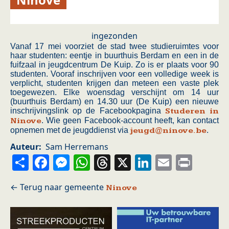
ingezonden
Vanaf 17 mei voorziet de stad twee studieruimtes voor
haar studenten: eentje in buurthuis Berdam en een in de
fuifzaal in jeugdcentrum De Kuip. Zo is er plaats voor 90
studenten. Vooraf inschrijven voor een volledige week is
verplicht, studenten krijgen dan meteen een vaste plek
toegewezen. Elke woensdag verschijnt om 14 uur
(buurthuis Berdam) en 14.30 uur (De Kuip) een nieuwe
inschrijvingslink op de Facebookpagina
Studeren in
Ninove
. Wie geen Facebook-account heeft, kan contact
opnemen met de jeugddienst via
jeugd@ninove.be
.
Auteur
Sam Herremans
Share
Facebook
Messenger
WhatsApp
Threads
X
LinkedIn
Email
Prin
Ninove