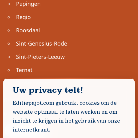
Pepingen
Regio
Roosdaal
Sint-Genesius-Rode
Sint-Pieters-Leeuw
Ternat
Ondernemen
Uw privacy telt!
Geen advertenties gevonden.
Editiepajot.com gebruikt cookies om de
website optimaal te laten werken en om
Uw advertentie hier? Contacteer ons!
inzicht te krijgen in het gebruik van onze
internetkrant.
Word Partner!