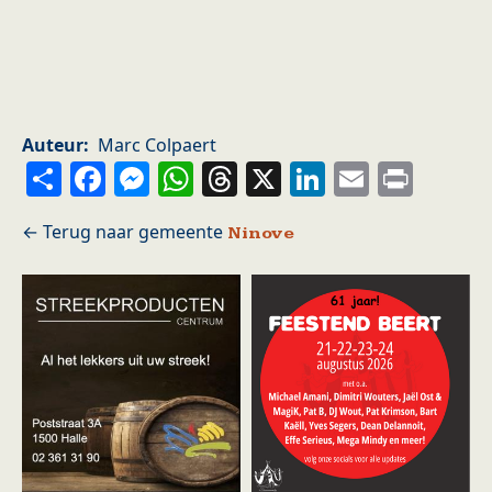
Auteur
Marc Colpaert
Share
Facebook
Messenger
WhatsApp
Threads
X
LinkedIn
Email
Prin
Ninove