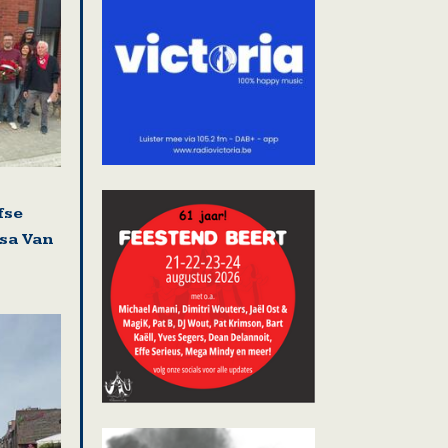
fse
isa Van
i