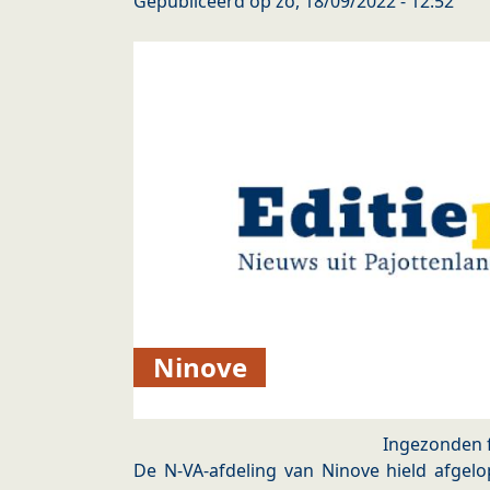
Gepubliceerd op
zo, 18/09/2022 - 12:52
Ninove
Ingezonden 
De N-VA-afdeling van Ninove hield afgel