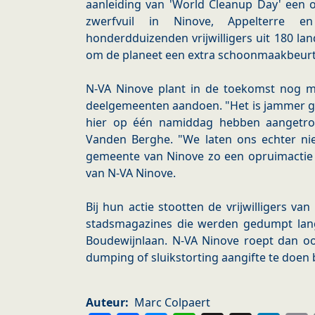
aanleiding van 'World Cleanup Day' een o
zwerfvuil in Ninove, Appelterre 
honderdduizenden vrijwilligers uit 180 la
om de planeet een extra schoonmaakbeurt
N-VA Ninove plant in de toekomst nog me
deelgemeenten aandoen. "Het is jammer 
hier op één namiddag hebben aangetrof
Vanden Berghe. "We laten ons echter nie
gemeente van Ninove zo een opruimactie o
van N-VA Ninove.
Bij hun actie stootten de vrijwilligers v
stadsmagazines die werden gedumpt la
Boudewijnlaan. N-VA Ninove roept dan ook
dumping of sluikstorting aangifte te doen b
Auteur
Marc Colpaert