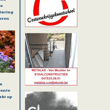
se
nixring
eren
en
lente
rkt op