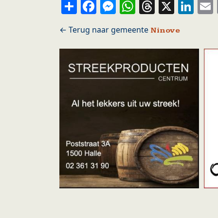
Share
Facebook
Messenger
WhatsApp
Thread
X
Li
Ninove