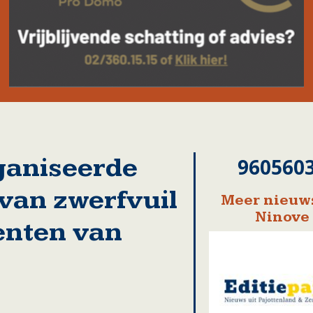
ganiseerde
960560
van zwerfvuil
Meer nieuws
Ninove
enten van