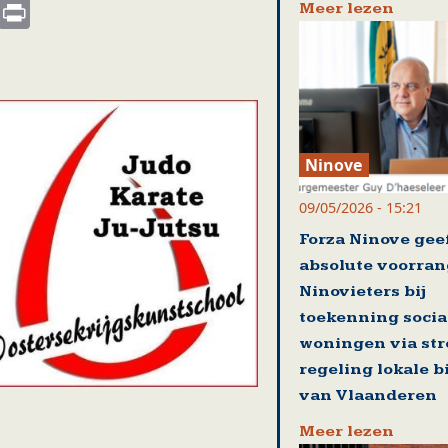
s
nkedIn
Email
Print
Meer lezen
Ninove
09/05/2026 - 15:21
Forza Ninove gee
absolute voorran
Ninovieters bij
toekenning socia
woningen via st
regeling lokale 
van Vlaanderen
Meer lezen