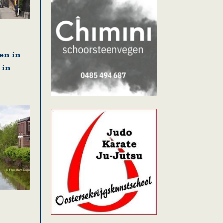
en in
 in
r