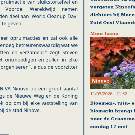
pruimactie van sluikstortafval en
vergeten Ninoof
en Voorde. Wereldwijd nemen
dichters bij Mar
nden deel aan 'World Cleanup Day'
Zuid Oost Vlaand
 te geven.
Meer lezen
er opruimacties en zal ook alle
genoeg betreurenswaardig wat we
fen en verzameld." zegt Steven
t ontmoedigen en zullen in elke
rganiseren", aldus de voorzitter
Ninove
an N-VA Ninove op een groot aantal
11/05/2026 - 21:32
ngs de Nieuwe Weg en de Koning
 op om bij elke vaststelling van
Bloemen-, tuin- 
ij de stad Ninove.
biomarkt brengt 
naar de Graanma
zondag 17 mei