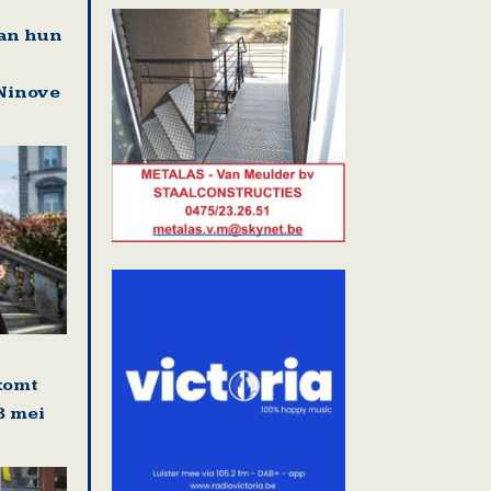
an hun
Ninove
komt
8 mei