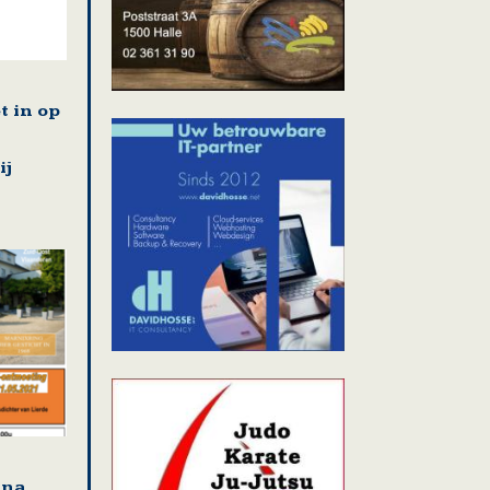
t in op
ij
jna