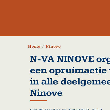
Kruimelpad
Home
Ninove
N-VA NINOVE or
een opruimactie 
in alle deelgeme
Ninove