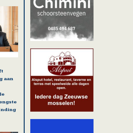
ft
g aan
le
rengste
binding