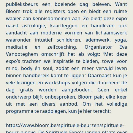
publieksbeurs een boeiende dag beleven. Want
Bloom trok alle registers open en biedt een ruime
waaier aan kennisdomeinen aan. Zo biedt deze expo
naast astrologie, kaartleggen en handlezen ook
aandacht aan moderne vormen van lichaamswerk
waaronder intuïtief schilderen, ademwerk, yoga,
meditatie en zelfcoaching. Organisator Eva
Vanooteghem omschrijft het als volgt: ‘Met deze
expo’s trachten we inspiratie te bieden, zowel voor
mind, body én soul, zodat een meer vervuld leven
binnen handbereik komt te liggen.’ Daarnaast kun je
vele lezingen en workshops volgen die doorheen de
dag gratis worden aangeboden. Geen enkel
onderwerp blijft onbesproken, Bloom pakt elke keer
uit met een divers aanbod. Om het volledige
programma te raadplegen, kun je hier terecht:
https://www.bloom.be/spirituele-beurzen/spirituele-
beurs-ninove. De Spirituele Expo's vinden plaats over