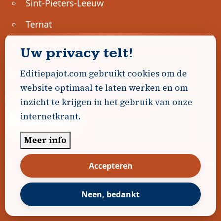
Sint-Pieters-Leeuw
Ternat
Ondernemen
Uw privacy telt!
Geen advertenties gevonden.
Editiepajot.com gebruikt cookies om de
website optimaal te laten werken en om
Uw advertentie hier? Contacteer ons!
inzicht te krijgen in het gebruik van onze
internetkrant.
Word Partner!
Meer info
© 2026
Editiepajot.com
|
Algemene voorwaarden
Accepteren
|
Disclaimer
|
Privacybeleid
|
Cookiebeleid
|
Gerealiseerd door
DavidHosse.net
Neen, bedankt