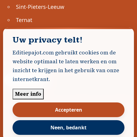
Sint-Pieters-Leeuw
Ternat
Ondernemen
Uw privacy telt!
Geen advertenties gevonden.
Editiepajot.com gebruikt cookies om de
website optimaal te laten werken en om
Uw advertentie hier? Contacteer ons!
inzicht te krijgen in het gebruik van onze
internetkrant.
Word Partner!
Meer info
© 2026
Editiepajot.com
|
Algemene voorwaarden
Accepteren
|
Disclaimer
|
Privacybeleid
|
Cookiebeleid
|
Gerealiseerd door
DavidHosse.net
Neen, bedankt