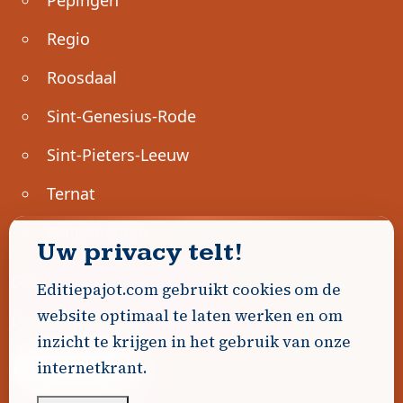
Regio
Roosdaal
Sint-Genesius-Rode
Sint-Pieters-Leeuw
Ternat
Ondernemen
Uw privacy telt!
Geen advertenties gevonden.
Editiepajot.com gebruikt cookies om de
website optimaal te laten werken en om
Uw advertentie hier? Contacteer ons!
inzicht te krijgen in het gebruik van onze
internetkrant.
Word Partner!