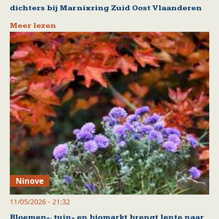
dichters bij Marnixring Zuid Oost Vlaanderen
Meer lezen
Ninove
11/05/2026 - 21:32
Bloemen-, tuin- en biomarkt brengt lente naar