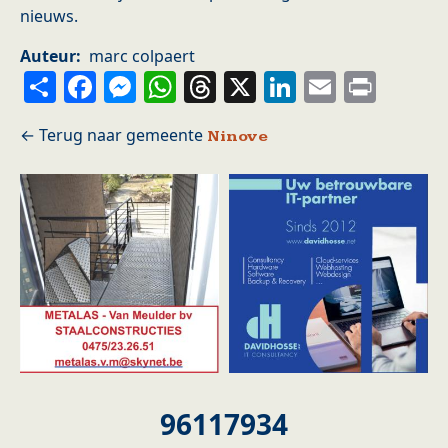
nieuws.
Auteur
marc colpaert
Share
Facebook
Messenger
WhatsApp
Threads
X
LinkedIn
Email
Prin
Ninove
96117934