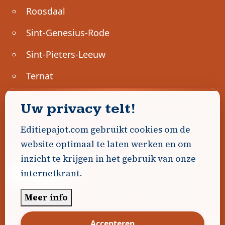
Roosdaal
Sint-Genesius-Rode
Sint-Pieters-Leeuw
Ternat
Ondernemen
Uw privacy telt!
Geen advertenties gevonden.
Editiepajot.com gebruikt cookies om de
website optimaal te laten werken en om
Uw advertentie hier? Contacteer ons!
inzicht te krijgen in het gebruik van onze
internetkrant.
Word Partner!
Meer info
© 2026
Editiepajot.com
|
Algemene voorwaarden
Accepteren