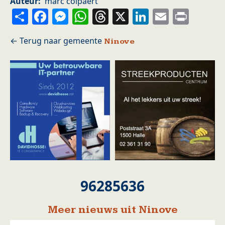
Auteur
marc colpaert
Share
Facebook
Messenger
WhatsApp
Threads
X
LinkedIn
Email
Prin
Ninove
96285636
Meer nieuws uit Ninove