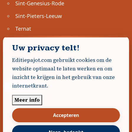
Sint-Genesius-Rode
Sint-Pieters-Leeuw
Ternat
Ondernemen
Uw privacy telt!
Geen advertenties gevonden.
Editiepajot.com gebruikt cookies om de
website optimaal te laten werken en om
Uw advertentie hier? Contacteer ons!
inzicht te krijgen in het gebruik van onze
internetkrant.
Word Partner!
Meer info
© 2026
Editiepajot.com
|
Algemene voorwaarden
Accepteren
|
Disclaimer
|
Privacybeleid
|
Cookiebeleid
|
Gerealiseerd door
DavidHosse.net