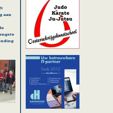
ft
g aan
le
rengste
binding