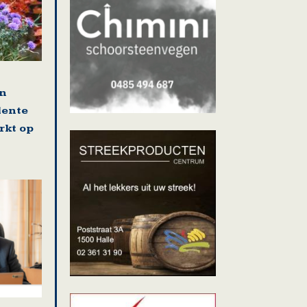
en
lente
rkt op