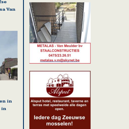
fse
isa Van
i
en in
 in