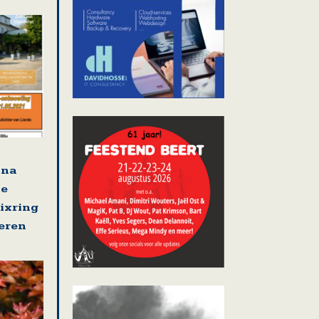
jna
se
nixring
eren