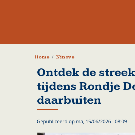
Kruimelpad
Home
Ninove
Ontdek de streek
tijdens Rondje D
daarbuiten
Gepubliceerd op
ma, 15/06/2026 - 08:09