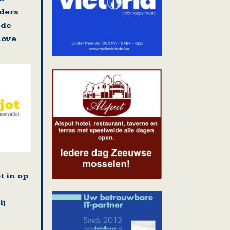
ders
 de
nove
t in op
ij