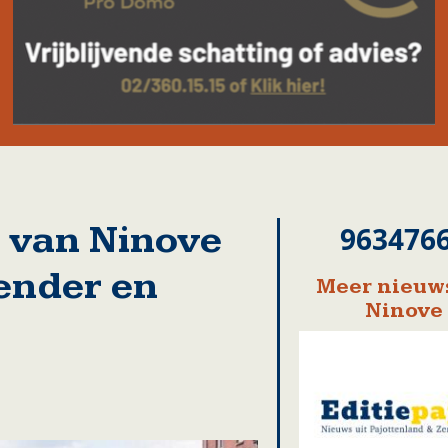
 van Ninove
963476
ender en
Meer nieuws
Ninove