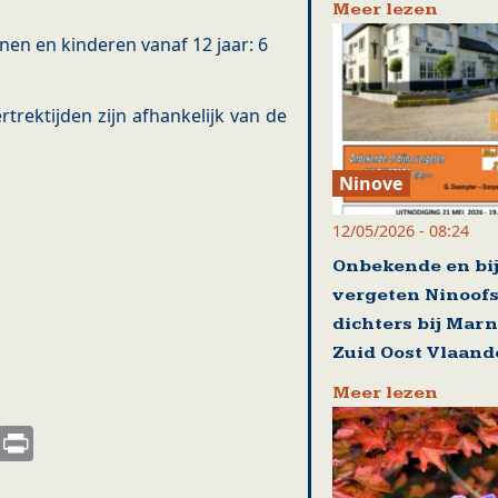
Meer lezen
enen en kinderen vanaf 12 jaar: 6
vertrektijden zijn afhankelijk van de
Ninove
12/05/2026 - 08:24
Onbekende en bi
vergeten Ninoof
dichters bij Mar
Zuid Oost Vlaand
Meer lezen
s
nkedIn
Email
Print