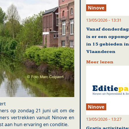
Ninove
13/05/2026 - 13:31
Vanaf donderdag
is er een oppom
in 15 gebieden in
Vlaanderen
Meer lezen
ert
Ninove
ers op zondag 21 juni uit om de
mers vertrekken vanuit Ninove en
13/05/2026 - 13:27
st aan hun ervaring en conditie.
Gratis activiteit