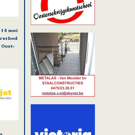
 14 mei
pverbod
 Oost-
en