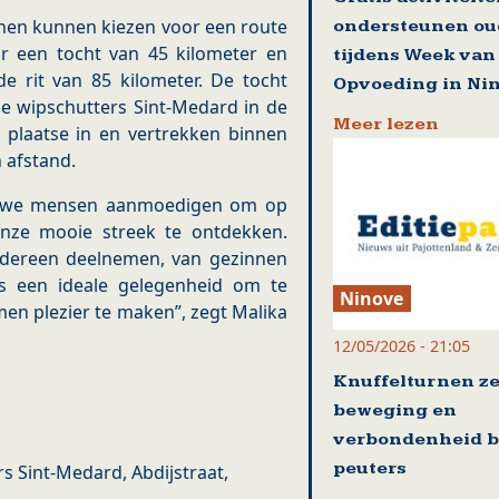
innen kunnen kiezen voor een route
ondersteunen ou
oor een tocht van 45 kilometer en
tijdens Week van
e rit van 85 kilometer. De tocht
Opvoeding in Ni
de wipschutters Sint-Medard in de
Meer lezen
r plaatse in en vertrekken binnen
 afstand.
en we mensen aanmoedigen om op
onze mooie streek te ontdekken.
iedereen deelnemen, van gezinnen
is een ideale gelegenheid om te
Ninove
en plezier te maken”, zegt Malika
12/05/2026 - 21:05
Knuffelturnen ze
beweging en
verbondenheid b
peuters
s Sint-Medard, Abdijstraat,