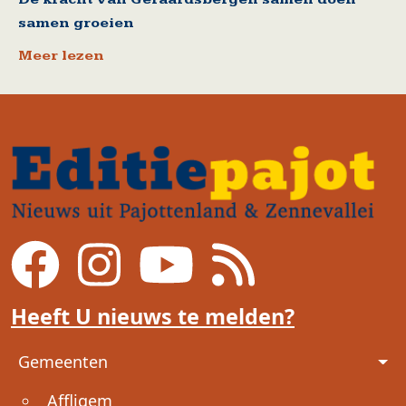
samen groeien
Meer lezen
Heeft U nieuws te melden?
Voet
Gemeenten
Affligem