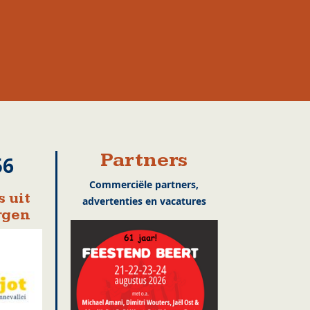
Partners
56
Commerciële partners,
 uit
advertenties en vacatures
rgen