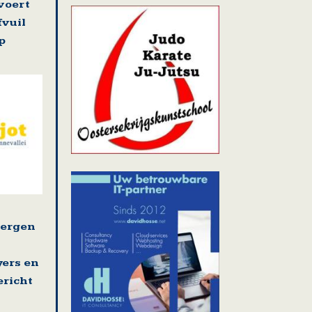
voert
fvuil
p
bergen
yers en
ericht