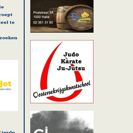
ie
roept
eel te
zoeken
Lierde