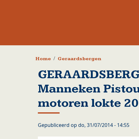
Kruimelpad
Home
Geraardsbergen
GERAARDSBERGE
Manneken Pistou
motoren lokte 2
Gepubliceerd op
do, 31/07/2014 - 14:55