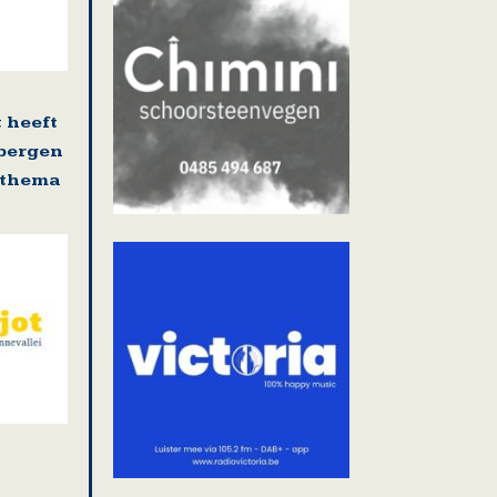
 heeft
sbergen
s thema