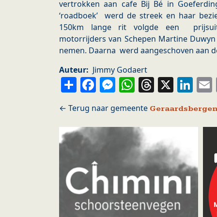
vertrokken aan cafe Bij Bé in Goeferd
‘roadboek’ werd de streek en haar bez
150km lange rit volgde een prijsuit
motorrijders van Schepen Martine Duwyn 
nemen. Daarna werd aangeschoven aan d
Auteur
Jimmy Godaert
Share
Facebook
Messenger
WhatsApp
Thread
X
Li
Geraardsberge