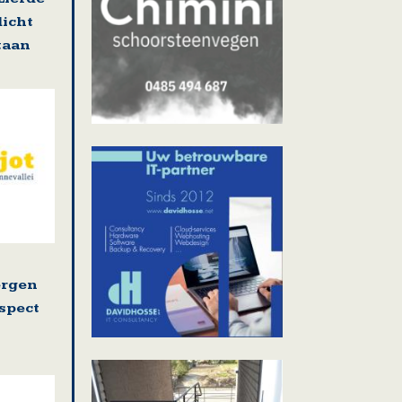
dicht
staan
ergen
espect