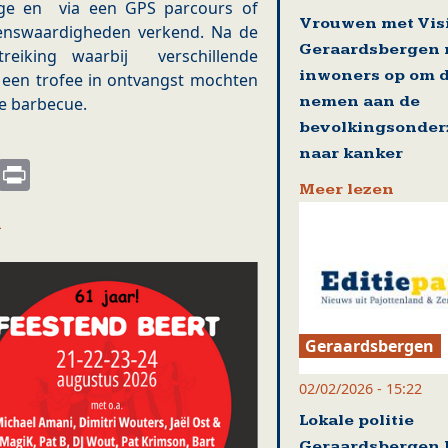
inge en via een GPS parcours of
Vrouwen met Vis
ienswaardigheden verkend. Na de
Geraardsbergen 
reiking waarbij verschillende
inwoners op om d
een trofee in ontvangst mochten
nemen aan de
e barbecue.
bevolkingsonder
naar kanker
s
nkedIn
Email
Print
Meer lezen
n
Geraardsbergen
02/02/2026 - 15:22
Lokale politie
Geraardsbergen 