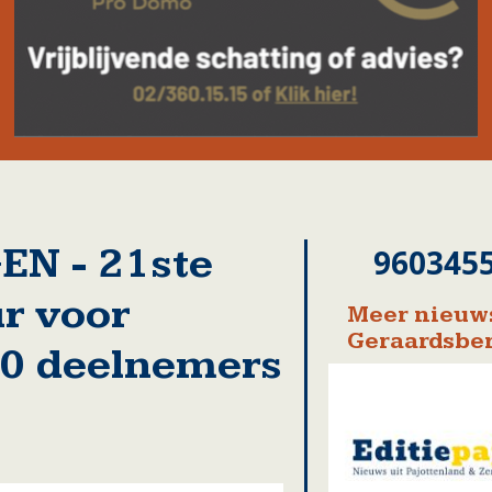
N - 21ste
960345
r voor
Meer nieuws
Geraardsbe
00 deelnemers