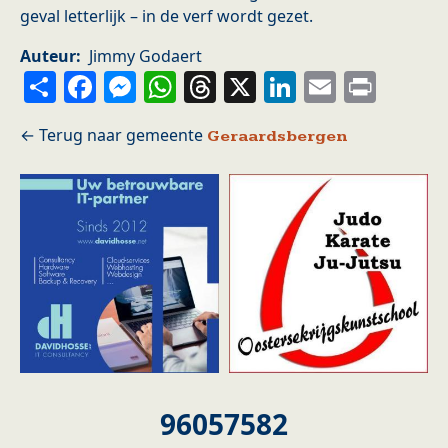
geval letterlijk – in de verf wordt gezet.
Auteur
Jimmy Godaert
Share
Facebook
Messenger
WhatsApp
Threads
X
LinkedIn
Email
Prin
Geraardsbergen
96057582