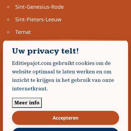
Sint-Genesius-Rode
Sint-Pieters-Leeuw
Ternat
Ondernemen
Uw privacy telt!
Geen advertenties gevonden.
Editiepajot.com gebruikt cookies om de
website optimaal te laten werken en om
Uw advertentie hier? Contacteer ons!
inzicht te krijgen in het gebruik van onze
internetkrant.
Word Partner!
Meer info
© 2026
Editiepajot.com
|
Algemene voorwaarden
Accepteren
|
Disclaimer
|
Privacybeleid
|
Cookiebeleid
|
Gerealiseerd door
DavidHosse.net