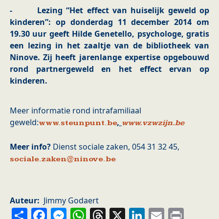
- Lezing “Het effect van huiselijk geweld op
kinderen”: op donderdag 11 december 2014 om
19.30 uur geeft Hilde Genetello, psychologe, gratis
een lezing in het zaaltje van de bibliotheek van
Ninove. Zij heeft jarenlange expertise opgebouwd
rond partnergeweld en het effect ervan op
kinderen.
Meer informatie rond intrafamiliaal
geweld:
,
www.steunpunt.be
www.vzwzijn.be
Meer info?
Dienst sociale zaken, 054 31 32 45,
sociale.zaken@ninove.be
Auteur
Jimmy Godaert
Share
Facebook
Messenger
WhatsApp
Threads
X
LinkedIn
Email
Prin